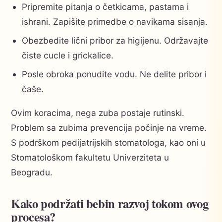
Pripremite pitanja o četkicama, pastama i
ishrani. Zapišite primedbe o navikama sisanja.
Obezbedite lični pribor za higijenu. Održavajte
čiste cucle i grickalice.
Posle obroka ponudite vodu. Ne delite pribor i
čaše.
Ovim koracima, nega zuba postaje rutinski.
Problem sa zubima prevencija počinje na vreme.
S podrškom pedijatrijskih stomatologa, kao oni u
Stomatološkom fakultetu Univerziteta u
Beogradu.
Kako podržati bebin razvoj tokom ovog
procesa?