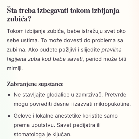
Šta treba izbegavati tokom izbijanja
zubića?
Tokom izbijanja zubića, bebe istražuju svet oko
sebe ustima. To može dovesti do problema sa
zubima. Ako budete pažljivi i slijedite
pravilna
higijena zuba kod beba saveti
, period može biti
mirniji.
Zabranjene supstance
Ne stavljajte glodalice u zamrzivač. Pretvrde
mogu povrediti desne i izazvati mikropukotine.
Gelove i lokalne anestetike koristite samo
prema uputstvu. Savet pedijatra ili
stomatologa je ključan.