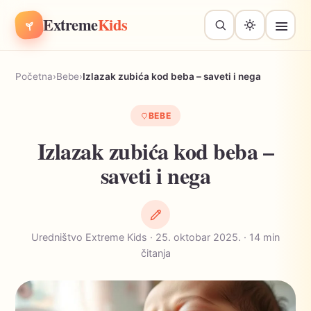
Extreme
Kids
Početna
›
Bebe
›
Izlazak zubića kod beba – saveti i nega
BEBE
Izlazak zubića kod beba –
saveti i nega
Uredništvo Extreme Kids · 25. oktobar 2025. · 14 min
čitanja