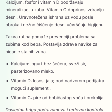
Kalcijum, fosfor i vitamin D podržavaju
mineralizaciju zuba. Vitamin C doprinosi zdravlju
desni. Uravnotežena ishrana uz vodu posle
obroka i nežno čišćenje desni učvršćuju higijenu.
Takva rutina pomaže prevenciji problema sa
zubima kod beba. Postavlja zdrave navike za
nicanje stalnih zuba.
Kalcijum: jogurt bez šećera, sveži sir,
pasterizovano mleko.
Vitamin D: losos, jaja; pod nadzorom pedijatra
mogući suplementi.
Vitamin C: pire od bobičastog voća i brokolija.
Dosledna briga podrazumeva i redovnu kontrolu