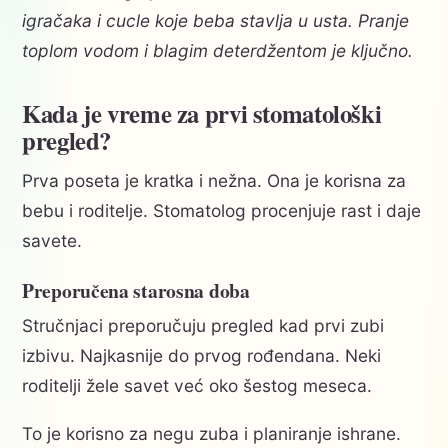
igračaka i cucle koje beba stavlja u usta. Pranje
toplom vodom i blagim deterdžentom je ključno.
Kada je vreme za prvi stomatološki
pregled?
Prva poseta je kratka i nežna. Ona je korisna za
bebu i roditelje. Stomatolog procenjuje rast i daje
savete.
Preporučena starosna doba
Stručnjaci preporučuju pregled kad prvi zubi
izbivu. Najkasnije do prvog rođendana. Neki
roditelji žele savet već oko šestog meseca.
To je korisno za negu zuba i planiranje ishrane.