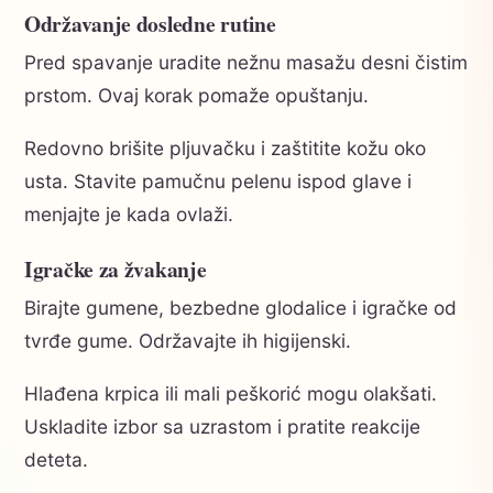
Održavanje dosledne rutine
Pred spavanje uradite nežnu masažu desni čistim
prstom. Ovaj korak pomaže opuštanju.
Redovno brišite pljuvačku i zaštitite kožu oko
usta. Stavite pamučnu pelenu ispod glave i
menjajte je kada ovlaži.
Igračke za žvakanje
Birajte gumene, bezbedne glodalice i igračke od
tvrđe gume. Održavajte ih higijenski.
Hlađena krpica ili mali peškorić mogu olakšati.
Uskladite izbor sa uzrastom i pratite reakcije
deteta.