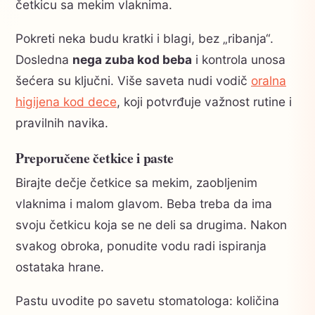
četkicu sa mekim vlaknima.
Pokreti neka budu kratki i blagi, bez „ribanja“.
Dosledna
nega zuba kod beba
i kontrola unosa
šećera su ključni. Više saveta nudi vodič
oralna
higijena kod dece
, koji potvrđuje važnost rutine i
pravilnih navika.
Preporučene četkice i paste
Birajte dečje četkice sa mekim, zaobljenim
vlaknima i malom glavom. Beba treba da ima
svoju četkicu koja se ne deli sa drugima. Nakon
svakog obroka, ponudite vodu radi ispiranja
ostataka hrane.
Pastu uvodite po savetu stomatologa: količina