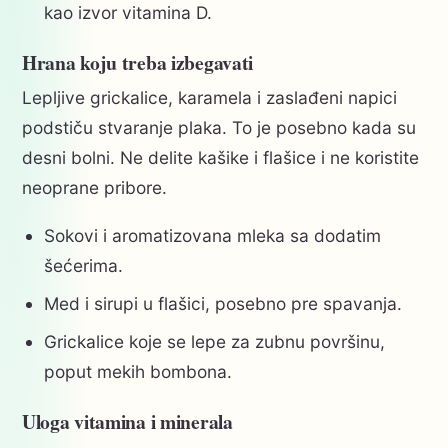
kao izvor vitamina D.
Hrana koju treba izbegavati
Lepljive grickalice, karamela i zaslađeni napici
podstiču stvaranje plaka. To je posebno kada su
desni bolni. Ne delite kašike i flašice i ne koristite
neoprane pribore.
Sokovi i aromatizovana mleka sa dodatim
šećerima.
Med i sirupi u flašici, posebno pre spavanja.
Grickalice koje se lepe za zubnu površinu,
poput mekih bombona.
Uloga vitamina i minerala