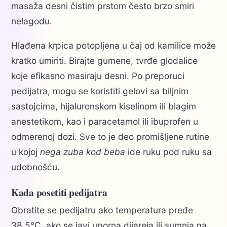
masaža desni čistim prstom često brzo smiri
nelagodu.
Hlađena krpica potopljena u čaj od kamilice može
kratko umiriti. Birajte gumene, tvrđe glodalice
koje efikasno masiraju desni. Po preporuci
pedijatra, mogu se koristiti gelovi sa biljnim
sastojcima, hijaluronskom kiselinom ili blagim
anestetikom, kao i paracetamol ili ibuprofen u
odmerenoj dozi. Sve to je deo promišljene rutine
u kojoj
nega zuba kod beba
ide ruku pod ruku sa
udobnošću.
Kada posetiti pedijatra
Obratite se pedijatru ako temperatura pređe
38,5°C, ako se javi uporna dijareja ili sumnja na