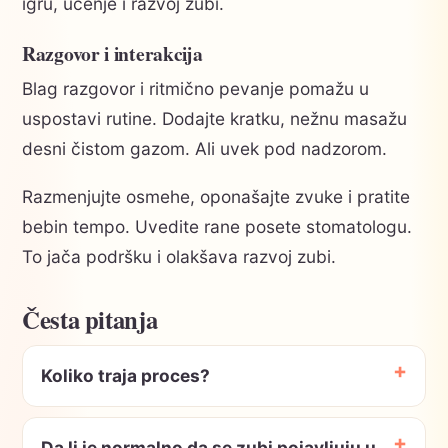
igru, učenje i razvoj zubi.
Razgovor i interakcija
Blag razgovor i ritmično pevanje pomažu u
uspostavi rutine. Dodajte kratku, nežnu masažu
desni čistom gazom. Ali uvek pod nadzorom.
Razmenjujte osmehe, oponašajte zvuke i pratite
bebin tempo. Uvedite rane posete stomatologu.
To jača podršku i olakšava razvoj zubi.
Česta pitanja
Koliko traja proces?
Da li je normalno da se zubi pojavljuju u