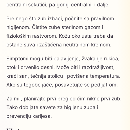
centralni sekutići, pa gornji centralni, i dalje.
Pre nego što zub izbaci, počnite sa pravilnom
higijenom. Čistite zube sterilnom gazom i
fiziološkim rastvorom. Kožu oko usta treba da
ostane suva i zaštićena neutralnom kremom.
Simptomi mogu biti balavljenje, žvakanje rukica,
otok i crvenilo desni. Može biti i razdražljivost,
kraći san, tečnija stolicu i povišena temperatura.
Ako su tegobe jače, posavetujte se pedijatrom.
Za mir, planirajte prvi pregled čim nikne prvi zub.
Tako dobijate savete za higijenu zuba i
prevenciju karijesa.