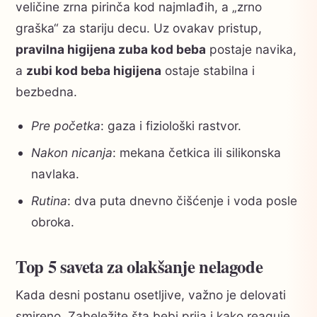
veličine zrna pirinča kod najmlađih, a „zrno
graška“ za stariju decu. Uz ovakav pristup,
pravilna higijena zuba kod beba
postaje navika,
a
zubi kod beba higijena
ostaje stabilna i
bezbedna.
Pre početka
: gaza i fiziološki rastvor.
Nakon nicanja
: mekana četkica ili silikonska
navlaka.
Rutina
: dva puta dnevno čišćenje i voda posle
obroka.
Top 5 saveta za olakšanje nelagode
Kada desni postanu osetljive, važno je delovati
smireno. Zabeležite šta bebi prija i kako reaguje.