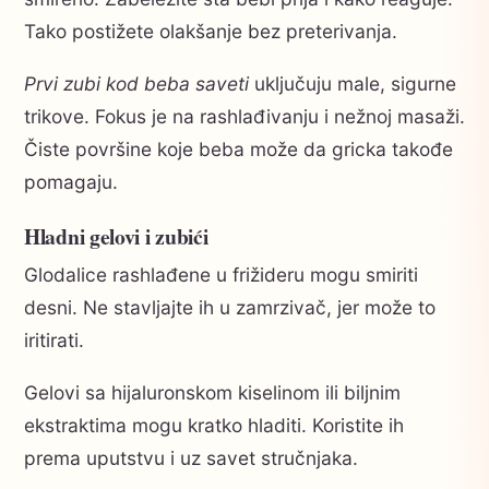
Tako postižete olakšanje bez preterivanja.
Prvi zubi kod beba saveti
uključuju male, sigurne
trikove. Fokus je na rashlađivanju i nežnoj masaži.
Čiste površine koje beba može da gricka takođe
pomagaju.
Hladni gelovi i zubići
Glodalice rashlađene u frižideru mogu smiriti
desni. Ne stavljajte ih u zamrzivač, jer može to
iritirati.
Gelovi sa hijaluronskom kiselinom ili biljnim
ekstraktima mogu kratko hladiti. Koristite ih
prema uputstvu i uz savet stručnjaka.