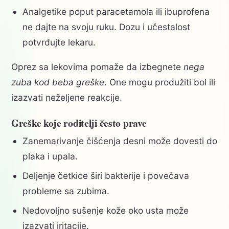
Analgetike poput paracetamola ili ibuprofena
ne dajte na svoju ruku. Dozu i učestalost
potvrđujte lekaru.
Oprez sa lekovima pomaže da izbegnete
nega
zuba kod beba greške
. One mogu produžiti bol ili
izazvati neželjene reakcije.
Greške koje roditelji često prave
Zanemarivanje čišćenja desni može dovesti do
plaka i upala.
Deljenje četkice širi bakterije i povećava
probleme sa zubima.
Nedovoljno sušenje kože oko usta može
izazvati iritacije.