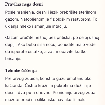
Pravilna nega desni
Posle hranjenja, desni i jezik prebrišite sterilnom
gazom. Natopljenom je fiziološkim rastvorom. To
uklanja mleko i smanjuje iritaciju.
Gazom pređite nežno, bez pritiska, po celoj usnoj
duplji. Ako beba sisa noću, ponudite malo vode
da isperete ostatke, a zatim obavite kratko
brisanje.
Tehnike čišćenja
Pre prvog zubića, koristite gazu umotanu oko
kažiprsta. Čistite kružnim pokretima duž linije
desni, dva puta dnevno. Po nicanju prvog zuba,
možete preći na silikonsku navlaku ili malu