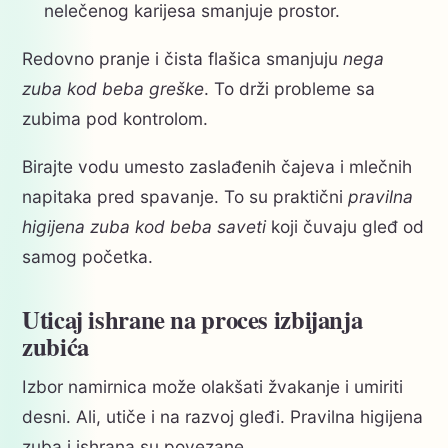
nelečenog karijesa smanjuje prostor.
Redovno pranje i čista flašica smanjuju
nega
zuba kod beba greške
. To drži probleme sa
zubima pod kontrolom.
Birajte vodu umesto zaslađenih čajeva i mlečnih
napitaka pred spavanje. To su praktični
pravilna
higijena zuba kod beba saveti
koji čuvaju gleđ od
samog početka.
Uticaj ishrane na proces izbijanja
zubića
Izbor namirnica može olakšati žvakanje i umiriti
desni. Ali, utiče i na razvoj gleđi. Pravilna higijena
zuba i ishrana su povezane.