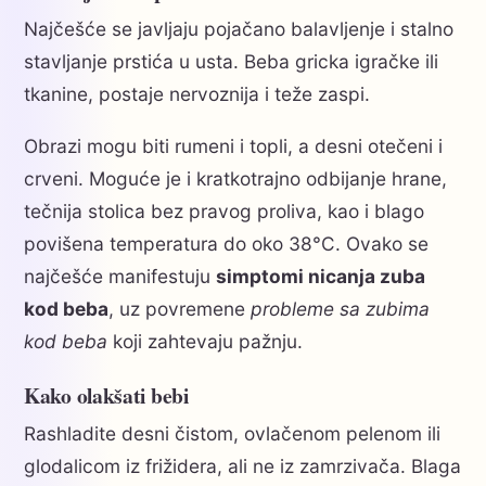
Najčešće se javljaju pojačano balavljenje i stalno
stavljanje prstića u usta. Beba gricka igračke ili
tkanine, postaje nervoznija i teže zaspi.
Obrazi mogu biti rumeni i topli, a desni otečeni i
crveni. Moguće je i kratkotrajno odbijanje hrane,
tečnija stolica bez pravog proliva, kao i blago
povišena temperatura do oko 38°C. Ovako se
najčešće manifestuju
simptomi nicanja zuba
kod beba
, uz povremene
probleme sa zubima
kod beba
koji zahtevaju pažnju.
Kako olakšati bebi
Rashladite desni čistom, ovlačenom pelenom ili
glodalicom iz frižidera, ali ne iz zamrzivača. Blaga