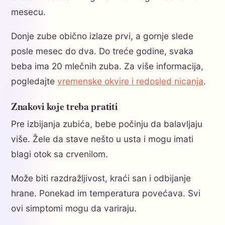
mesecu.
Donje zube obično izlaze prvi, a gornje slede
posle mesec do dva. Do treće godine, svaka
beba ima 20 mlečnih zuba. Za više informacija,
pogledajte
vremenske okvire i redosled nicanja
.
Znakovi koje treba pratiti
Pre izbijanja zubića, bebe počinju da balavljaju
više. Žele da stave nešto u usta i mogu imati
blagi otok sa crvenilom.
Može biti razdražljivost, kraći san i odbijanje
hrane. Ponekad im temperatura povećava. Svi
ovi simptomi mogu da variraju.