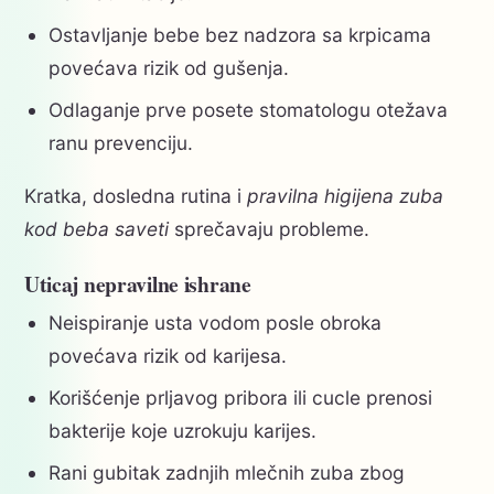
Ostavljanje bebe bez nadzora sa krpicama
povećava rizik od gušenja.
Odlaganje prve posete stomatologu otežava
ranu prevenciju.
Kratka, dosledna rutina i
pravilna higijena zuba
kod beba saveti
sprečavaju probleme.
Uticaj nepravilne ishrane
Neispiranje usta vodom posle obroka
povećava rizik od karijesa.
Korišćenje prljavog pribora ili cucle prenosi
bakterije koje uzrokuju karijes.
Rani gubitak zadnjih mlečnih zuba zbog