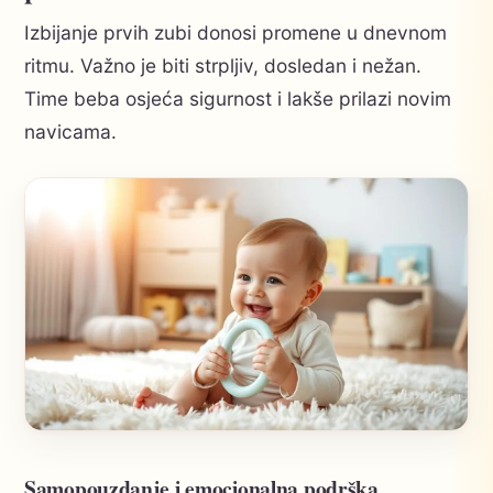
Izbijanje prvih zubi donosi promene u dnevnom
ritmu. Važno je biti strpljiv, dosledan i nežan.
Time beba osjeća sigurnost i lakše prilazi novim
navicama.
Samopouzdanje i emocionalna podrška