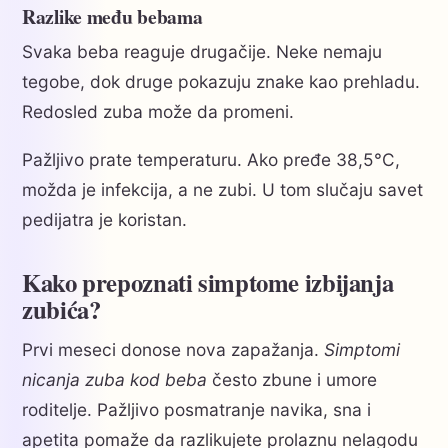
Razlike među bebama
Svaka beba reaguje drugačije. Neke nemaju
tegobe, dok druge pokazuju znake kao prehladu.
Redosled zuba može da promeni.
Pažljivo prate temperaturu. Ako pređe 38,5°C,
možda je infekcija, a ne zubi. U tom slučaju savet
pedijatra je koristan.
Kako prepoznati simptome izbijanja
zubića?
Prvi meseci donose nova zapažanja.
Simptomi
nicanja zuba kod beba
često zbune i umore
roditelje. Pažljivo posmatranje navika, sna i
apetita pomaže da razlikujete prolaznu nelagodu