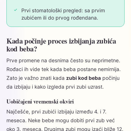
Prvi stomatološki pregled: sa prvim
zubićem ili do prvog rođendana.
Kada počinje proces izbijanja zubića
kod beba?
Prve promene na desnima često su neprimetne.
Rođaci ih vide tek kada beba postane nemirnija.
Zato je važno znati kada
zubi kod beba
počinju
da izbijaju i kako izgleda prvi zubi uzrast.
Uobičajeni vremenski okviri
Najčešće, prvi zubići izbijaju između 4. i 7.
meseca. Neke bebe mogu dobiti prvi zub već
oko 3. meseca. Drugima zubi mogu izaći bliže 12.