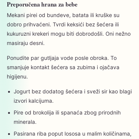
Preporučena hrana za bebe
Mekani pirei od bundeve, batata ili kruške su
dobro prihvaćeni. Tvrdi keksići bez šećera ili
kukuruzni krekeri mogu biti dobrodošli. Oni nežno
masiraju desni.
Ponudite par gutljaja vode posle obroka. To
smanjuje kontakt šećera sa zubima i ojačava
higijenu.
Jogurt bez dodatog šećera i sveži sir kao blagi
izvori kalcijuma.
Pire od brokolija ili spanaća zbog prirodnih
minerala.
Pasirana riba poput lososa u malim količinama,