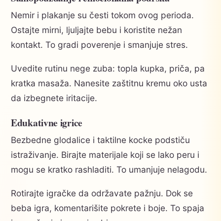
Nemir i plakanje su česti tokom ovog perioda.
Ostajte mirni, ljuljajte bebu i koristite nežan
kontakt. To gradi poverenje i smanjuje stres.
Uvedite rutinu nege zuba: topla kupka, priča, pa
kratka masaža. Nanesite zaštitnu kremu oko usta
da izbegnete iritacije.
Edukativne igrice
Bezbedne glodalice i taktilne kocke podstiču
istraživanje. Birajte materijale koji se lako peru i
mogu se kratko rashladiti. To umanjuje nelagodu.
Rotirajte igračke da održavate pažnju. Dok se
beba igra, komentarišite pokrete i boje. To spaja