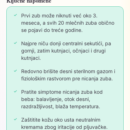
Ključne napomene
Prvi zub može niknuti već oko 3.
meseca, a svih 20 mlečnih zuba obično
se pojavi do treće godine.
Najpre niču donji centralni sekutići, pa
gornji, zatim kutnjaci, očnjaci i drugi
kutnjaci.
Redovno brišite desni sterilnom gazom i
fiziološkim rastvorom pre nicanja zuba.
Pratite simptome nicanja zuba kod
beba: balavljenje, otok desni,
razdražljivost, blaža temperatura.
Zaštitite kožu oko usta neutralnim
kremama zbog iritacije od pljuvačke.