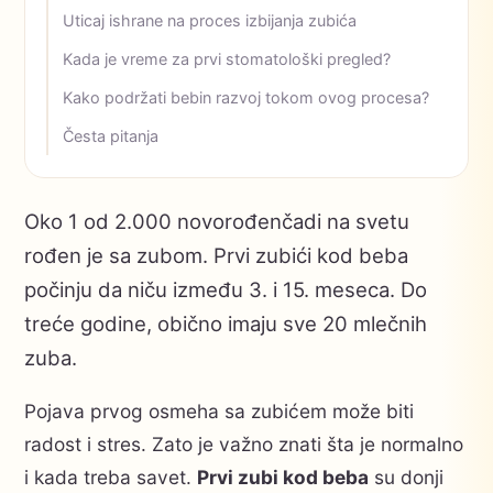
Uticaj ishrane na proces izbijanja zubića
Kada je vreme za prvi stomatološki pregled?
Kako podržati bebin razvoj tokom ovog procesa?
Česta pitanja
Oko 1 od 2.000 novorođenčadi na svetu
rođen je sa zubom. Prvi zubići kod beba
počinju da niču između 3. i 15. meseca. Do
treće godine, obično imaju sve 20 mlečnih
zuba.
Pojava prvog osmeha sa zubićem može biti
radost i stres. Zato je važno znati šta je normalno
i kada treba savet.
Prvi zubi kod beba
su donji