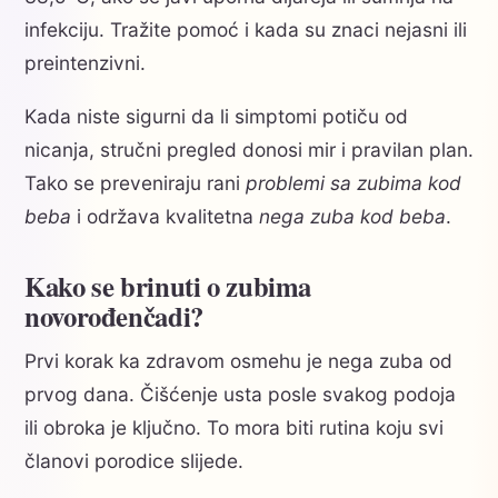
infekciju. Tražite pomoć i kada su znaci nejasni ili
preintenzivni.
Kada niste sigurni da li simptomi potiču od
nicanja, stručni pregled donosi mir i pravilan plan.
Tako se preveniraju rani
problemi sa zubima kod
beba
i održava kvalitetna
nega zuba kod beba
.
Kako se brinuti o zubima
novorođenčadi?
Prvi korak ka zdravom osmehu je nega zuba od
prvog dana. Čišćenje usta posle svakog podoja
ili obroka je ključno. To mora biti rutina koju svi
članovi porodice slijede.