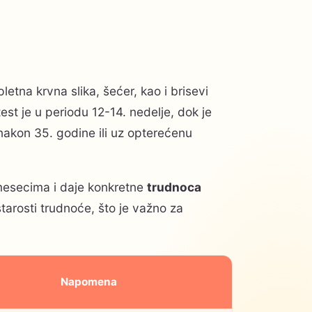
etna krvna slika, šećer, kao i brisevi
test je u periodu 12-14. nedelje, dok je
akon 35. godine ili uz opterećenu
mesecima i daje konkretne
trudnoca
starosti trudnoće, što je važno za
Napomena