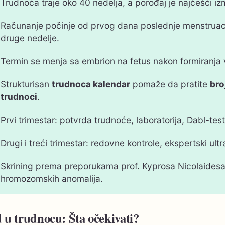
Trudnoća traje oko 40 nedelja, a porođaj je najčešći iz
Računanje počinje od prvog dana poslednje menstruacij
druge nedelje.
Termin se menja sa embrion na fetus nakon formiranja v
Strukturisan
trudnoca kalendar
pomaže da pratite
bro
trudnoci
.
Prvi trimestar: potvrda trudnoće, laboratorija, Dabl-tes
Drugi i treći trimestar: redovne kontrole, ekspertski 
Skrining prema preporukama prof. Kyprosa Nicolaides
hromozomskih anomalija.
 u trudnocu: Šta očekivati?