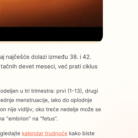
j najčešće dolazi između 38. i 42.
tačnih devet meseci, već prati ciklus
odeljen u tri trimestra: prvi (1-13), drugi
lednje menstruacije, iako do oplodnje
n nije vidljiv; oko treće nedelje može se
na “embrion” na “fetus”.
gledajte
kalendar trudnoće
kako biste