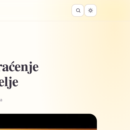
raćenje
elje
ja