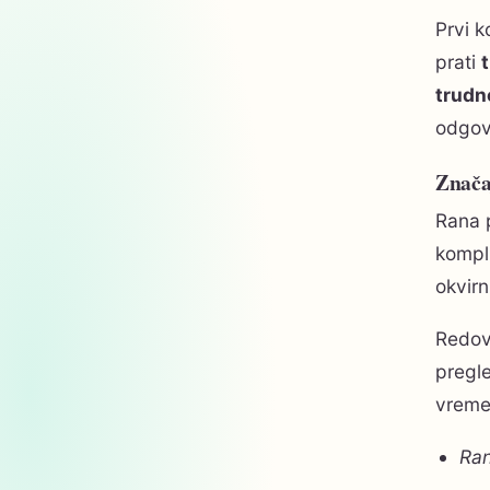
Prvi 
prati
trudn
odgovo
Znača
Rana 
kompli
okvirn
Redovn
pregle
vreme
Ran