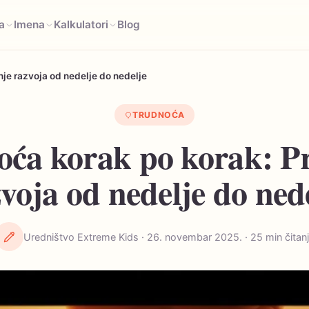
a
Imena
Kalkulatori
Blog
je razvoja od nedelje do nedelje
TRUDNOĆA
ća korak po korak: P
voja od nedelje do ned
Uredništvo Extreme Kids · 26. novembar 2025. · 25 min čitan