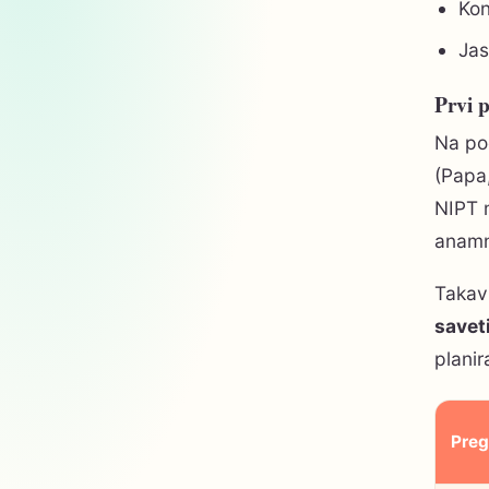
Kon
Jas
Prvi p
Na poč
(Papa,
NIPT 
anamn
Takav
savet
planir
Preg