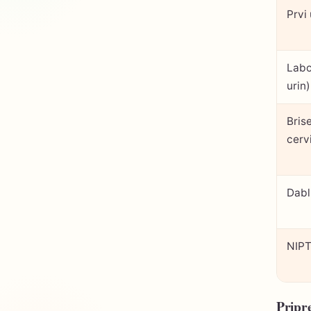
Prvi
Labor
urin)
Bris
cervi
Dabl
NIP
Pripr