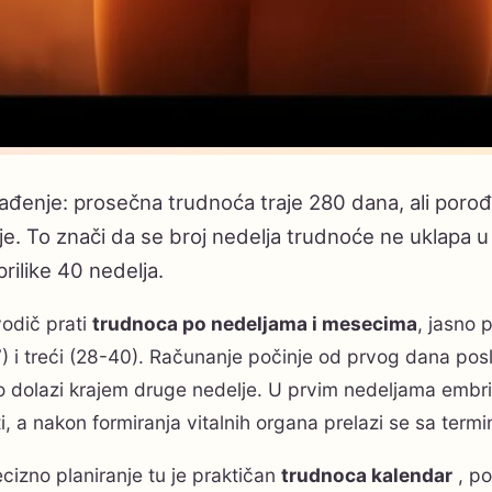
ađenje: prosečna trudnoća traje 280 dana, ali porođa
je. To znači da se broj nedelja trudnoće ne uklapa u 
rilike 40 nedelja.
vodič prati
trudnoca po nedeljama i mesecima
, jasno p
) i treći (28-40). Računanje počinje od prvog dana pos
 dolazi krajem druge nedelje. U prvim nedeljama embrio
i, a nakon formiranja vitalnih organa prelazi se sa termi
cizno planiranje tu je praktičan
trudnoca kalendar
, po