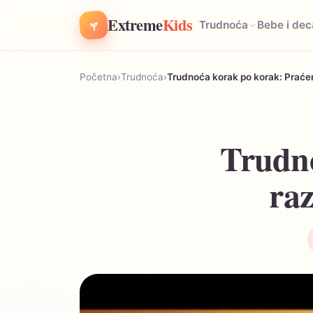
Extreme
Kids
Trudnoća
Bebe i dec
Početna
›
Trudnoća
›
Trudnoća korak po korak: Praćen
Trudno
raz