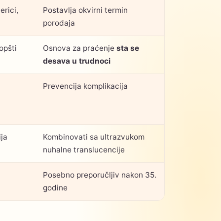
rici,
Postavlja okvirni termin
porođaja
opšti
Osnova za praćenje
sta se
desava u trudnoci
Prevencija komplikacija
ja
Kombinovati sa ultrazvukom
nuhalne translucencije
Posebno preporučljiv nakon 35.
godine