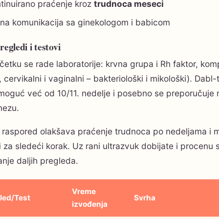
tinuirano praćenje kroz
trudnoca meseci
na komunikacija sa ginekologom i babicom
regledi i testovi
etku se rade laboratorije: krvna grupa i Rh faktor, kompl
 cervikalni i vaginalni – bakteriološki i mikološki). Dabl-
moguć već od 10/11. nedelje i posebno se preporučuje n
ezu.
 raspored olakšava praćenje trudnoca po nedeljama i 
i
za sledeći korak. Uz rani ultrazvuk dobijate i procenu 
anje daljih pregleda.
Vreme
led/Test
Svrha
izvođenja