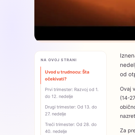
Iznen
NA OVOJ STRANI
nedel
Uvod u trudnocu: Šta
od otp
očekivati?
Ovaj 
Prvi trimester: Razvoj od 1.
do 12. nedelje
(14-27
obično
Drugi trimester: Od 13. do
27. nedelje
nazret
Treći trimester: Od 28. do
Za pre
40. nedelje