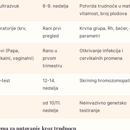
 ultrazvuk
6-9. nedelja
Potvrda trudnoće u mate
vitalnost, broj plodova
atorije (krv,
Rani prvi
Krvna grupa, Rh, šećer, 
pregled
parametri
evi (Papa,
Rano u
Otkrivanje infekcija i
kalni, vaginalni)
prvom
cervikalnih promena
trimestru
-test
12-14.
Skrining hromozomopati
nedelja
T
od 10/11.
Neinvazivno genetsko
nedelje
testiranje
ema za putovanje kroz trudnocu