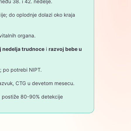
među 38. i 42. nedelje.
e; do oplodnje dolazi oko kraja
italnih organa.
j nedelja trudnoce
i
razvoj bebe u
t; po potrebi NIPT.
ultrazvuk, CTG u devetom mesecu.
a postiže 80-90% detekcije