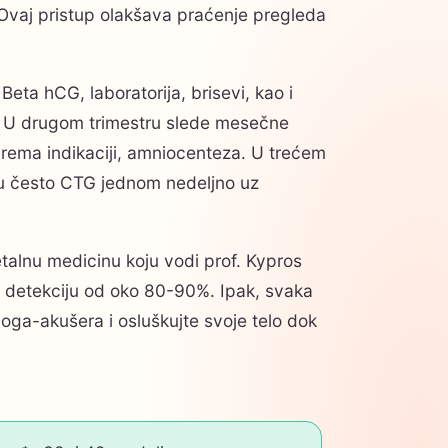
 Ovaj pristup olakšava praćenje pregleda
ta hCG, laboratorija, brisevi, kao i
je. U drugom trimestru slede mesečne
, prema indikaciji, amniocenteza. U trećem
ecu često CTG jednom nedeljno uz
etalnu medicinu koju vodi prof. Kypros
e detekciju od oko 80-90%. Ipak, svaka
oga-akušera i osluškujte svoje telo dok