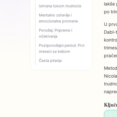
lakše 
Ishrana tokom trudnoće
po tri
Mentalno zdravlje i
emocionalne promene
U prvo
Porođaj: Pripreme i
Dabl-t
očekivanja
kontro
Postporođajni period: Prvi
trimes
meseci sa bebom
praćen
Česta pitanja
Metodo
Nicol
trudno
napre
Ključ