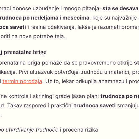
koraci donose uzbuđenje i mnogo pitanja:
sta se desava
trudnoca po nedeljama i mesecima
, koje su najvažnij
oca saveti
i realna očekivanja, lakše je razumeti prom
riti na nove potrebe tela.
j prenatalne brige
prenatalna briga pomaže da se pravovremeno otkrije
s
kacije. Prvi ultrazvuk potvrđuje trudnoću u materici, pro
i
termin porođaja
. Uz to, lekar prikuplja anamnezu i proc
e kontrole i skriningi grade jasan plan:
trudnoca po n
d. Takav raspored i praktični
trudnoca saveti
smanjuju
.
o utvrđivanje trudnoće
i procena rizika