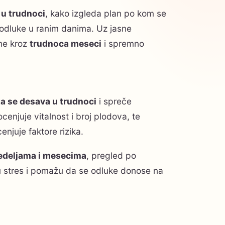
 u trudnoci
, kako izgleda plan po kom se
e odluke u ranim danima. Uz jasne
ene kroz
trudnoca meseci
i spremno
ta se desava u trudnoci
i spreče
cenjuje vitalnost i broj plodova, te
enjuje faktore rizika.
edeljama i mesecima
, pregled po
 stres i pomažu da se odluke donose na