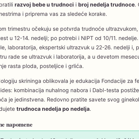
pratili
razvoj bebe u trudnoci
i
broj nedelja trudnoce
.
mestrima i priprema vas za sledeće korake.
m trimestru očekuju se potvrda trudnoće ultrazvukom, Be
est u 12-14. nedelji; po potrebi i NIPT od 10/11. nedel
le, laboratorija, ekspertski ultrazvuk u 22-26. nedelji i
tru rade se ultrazvuk i laboratorija, a u devetom mes
je rasta ploda, posteljice i grlića.
logiju skrininga oblikovala je edukacija Fondacije za f
aides: kombinacija nuhalnog nabora i Dabl-testa postiž
ća je jedinstvena. Redovno pratite savete svog ginekol
dujete
trudnoca nedelja po nedelja
.
ne napomene