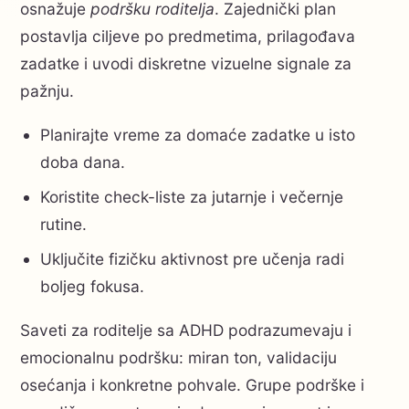
osnažuje
podršku roditelja
. Zajednički plan
postavlja ciljeve po predmetima, prilagođava
zadatke i uvodi diskretne vizuelne signale za
pažnju.
Planirajte vreme za domaće zadatke u isto
doba dana.
Koristite check-liste za jutarnje i večernje
rutine.
Uključite fizičku aktivnost pre učenja radi
boljeg fokusa.
Saveti za roditelje sa ADHD podrazumevaju i
emocionalnu podršku: miran ton, validaciju
osećanja i konkretne pohvale. Grupe podrške i