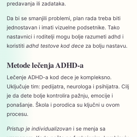
predavanja ili zadataka.
Da bi se smanjili problemi, plan rada treba biti
jednostavan i imati vizuelne podsetnike. Tako
nastavnici i roditelji mogu bolje razumeti adhd i
koristiti
adhd testove kod dece
za bolju nastavu.
Metode lečenja ADHD-a
Lečenje ADHD-a kod dece je kompleksno.
Uključuje tim: pedijatra, neurologa i psihijatra. Cilj
je da dete bolje kontrolira pažnju, emocije i
ponašanje. Škola i porodica su ključni u ovom
procesu.
Pristup je individualizovan
i se menja sa