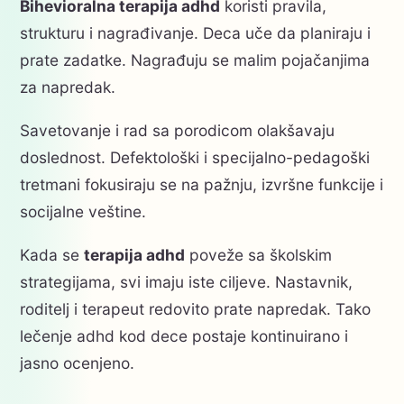
Bihevioralna terapija adhd
koristi pravila,
strukturu i nagrađivanje. Deca uče da planiraju i
prate zadatke. Nagrađuju se malim pojačanjima
za napredak.
Savetovanje i rad sa porodicom olakšavaju
doslednost. Defektološki i specijalno-pedagoški
tretmani fokusiraju se na pažnju, izvršne funkcije i
socijalne veštine.
Kada se
terapija adhd
poveže sa školskim
strategijama, svi imaju iste ciljeve. Nastavnik,
roditelj i terapeut redovito prate napredak. Tako
lečenje adhd kod dece postaje kontinuirano i
jasno ocenjeno.