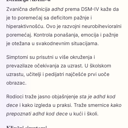
Zvanična
definicija adhd
prema DSM-IV kaže da
je to poremećaj sa deficitom pažnje i
hiperaktivnošću. Ovo je razvojni neurobihevioralni
poremećaj. Kontrola ponašanja, emocija i pažnje
je otežana u svakodnevnim situacijama.
Simptomi su prisutni u više okruženja i
prevazilaze očekivanja za uzrast. U školskom
uzrastu, učitelji i pedijatri najčešće prvi uoče
obrazac.
Rodioci traže jasno objašnjenje
sta je adhd kod
dece
i kako izgleda u praksi. Traže smernice
kako
prepoznati adhd kod dece
u kući i školi.
Ključni simptomi