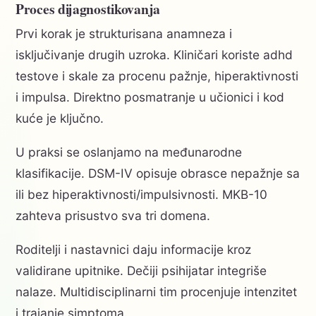
Proces dijagnostikovanja
Prvi korak je strukturisana anamneza i
isključivanje drugih uzroka. Kliničari koriste adhd
testove i skale za procenu pažnje, hiperaktivnosti
i impulsa. Direktno posmatranje u učionici i kod
kuće je ključno.
U praksi se oslanjamo na međunarodne
klasifikacije. DSM-IV opisuje obrasce nepažnje sa
ili bez hiperaktivnosti/impulsivnosti. MKB-10
zahteva prisustvo sva tri domena.
Roditelji i nastavnici daju informacije kroz
validirane upitnike. Dečiji psihijatar integriše
nalaze. Multidisciplinarni tim procenjuje intenzitet
i trajanje simptoma.