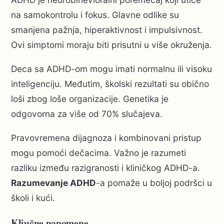
na samokontrolu i fokus. Glavne odlike su
smanjena pažnja, hiperaktivnost i impulsivnost.
Ovi simptomi moraju biti prisutni u više okruženja.
Deca sa ADHD-om mogu imati normalnu ili visoku
inteligenciju. Međutim, školski rezultati su obično
loši zbog loše organizacije. Genetika je
odgovorna za više od 70% slučajeva.
Pravovremena dijagnoza i kombinovani pristup
mogu pomoći dečacima. Važno je razumeti
razliku između razigranosti i kliničkog ADHD-a.
Razumevanje ADHD
-a pomaže u boljoj podršci u
školi i kući.
Ključne napomene