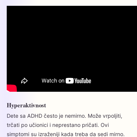
Hyperaktivnost
Dete sa ADHD često je nemirno. Može vrpoljiti,
trčati po učionici i neprestano pričati. Ovi
simptomi su izraženiji kada treba da sedi mirno.