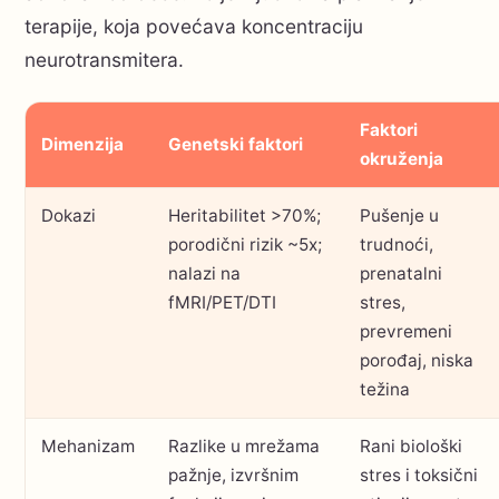
terapije, koja povećava koncentraciju
neurotransmitera.
Faktori
Dimenzija
Genetski faktori
okruženja
Dokazi
Heritabilitet >70%;
Pušenje u
porodični rizik ~5x;
trudnoći,
nalazi na
prenatalni
fMRI/PET/DTI
stres,
prevremeni
porođaj, niska
težina
Mehanizam
Razlike u mrežama
Rani biološki
pažnje, izvršnim
stres i toksični