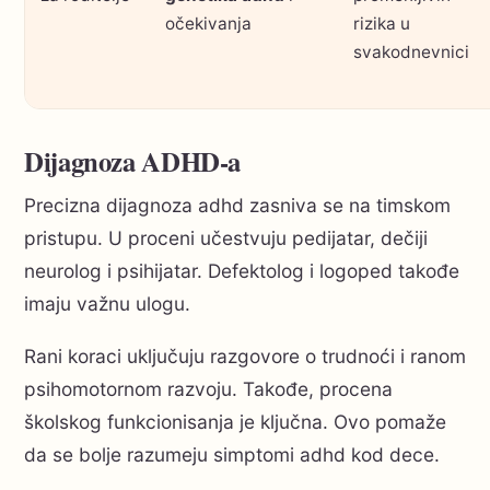
očekivanja
rizika u
svakodnevnici
Dijagnoza ADHD-a
Precizna dijagnoza adhd zasniva se na timskom
pristupu. U proceni učestvuju pedijatar, dečiji
neurolog i psihijatar. Defektolog i logoped takođe
imaju važnu ulogu.
Rani koraci uključuju razgovore o trudnoći i ranom
psihomotornom razvoju. Takođe, procena
školskog funkcionisanja je ključna. Ovo pomaže
da se bolje razumeju simptomi adhd kod dece.