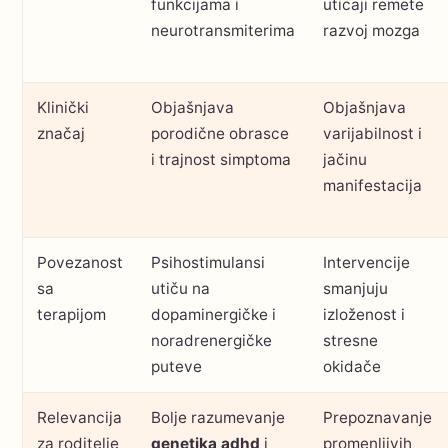
funkcijama i
uticaji remete
neurotransmiterima
razvoj mozga
Klinički
Objašnjava
Objašnjava
značaj
porodične obrasce
varijabilnost i
i trajnost simptoma
jačinu
manifestacija
Povezanost
Psihostimulansi
Intervencije
sa
utiču na
smanjuju
terapijom
dopaminergičke i
izloženost i
noradrenergičke
stresne
puteve
okidače
Relevancija
Bolje razumevanje
Prepoznavanje
za roditelje
genetika adhd
i
promenljivih