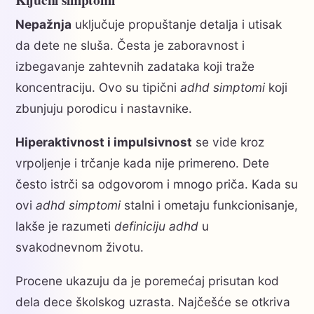
Nepažnja
uključuje propuštanje detalja i utisak
da dete ne sluša. Česta je zaboravnost i
izbegavanje zahtevnih zadataka koji traže
koncentraciju. Ovo su tipični
adhd simptomi
koji
zbunjuju porodicu i nastavnike.
Hiperaktivnost i impulsivnost
se vide kroz
vrpoljenje i trčanje kada nije primereno. Dete
često istrči sa odgovorom i mnogo priča. Kada su
ovi
adhd simptomi
stalni i ometaju funkcionisanje,
lakše je razumeti
definiciju adhd
u
svakodnevnom životu.
Procene ukazuju da je poremećaj prisutan kod
dela dece školskog uzrasta. Najčešće se otkriva