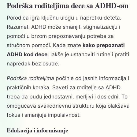
Podrška roditeljima dece sa ADHD-om
Porodica igra ključnu ulogu u napretku deteta.
Razumeti ADHD može smanjiti stigmatizaciju i
pomoći u brzom prepoznavanju potrebe za
stručnom pomoći. Kada znate
kako prepoznati
ADHD kod dece
, lakše je ustanoviti rutine i pratiti
napredak bez osude.
Podrška roditeljima
počinje od jasnih informacija i
praktičnih koraka. Saveti za roditelje sa ADHD
treba da budu jednostavni, merljivi i dosledni. To
omogućava svakodnevnu strukturu koja olakšava
fokus i smanjuje impulsivnost.
Edukacija i informisanje