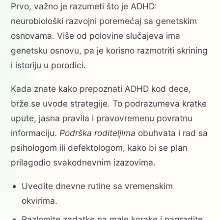
Prvo, važno je razumeti što je ADHD:
neurobiološki razvojni poremećaj sa genetskim
osnovama. Više od polovine slučajeva ima
genetsku osnovu, pa je korisno razmotriti skrining
i istoriju u porodici.
Kada znate kako prepoznati ADHD kod dece,
brže se uvode strategije. To podrazumeva kratke
upute, jasna pravila i pravovremenu povratnu
informaciju.
Podrška roditeljima
obuhvata i rad sa
psihologom ili defektologom, kako bi se plan
prilagodio svakodnevnim izazovima.
Uvedite dnevne rutine sa vremenskim
okvirima.
Razlomite zadatke na male korake i nagradite