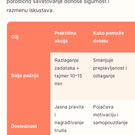
porodično savetovanje donose sigurnost i
razmenu iskustava.
Praktična
Kako pomaže
Cilj
akcija
detetu
Razlaganje
Smanjuje
zadataka +
preplavljenost i
Bolja pažnja
tajmer 10-15
odlaganje
min
Jasna pravila
Pojačava
i
motivaciju i
nagrađivanje
samopouzdanje
Doslednost
truda