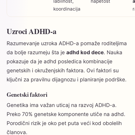
labilnost,
napetost
koordinacija
r
Uzroci ADHD-a
Razumevanje uzroka ADHD-a pomaže roditeljima
da bolje razumeju šta je
adhd kod dece
. Nauka
pokazuje da je adhd posledica kombinacije
genetskih i okruženjskih faktora. Ovi faktori su
ključni za pravilnu dijagnozu i planiranje podrške.
Genetski faktori
Genetika ima važan uticaj na razvoj ADHD-a.
Preko 70% genetske komponente utiče na adhd.
Porodični rizik je oko pet puta veći kod obolelih
članova.