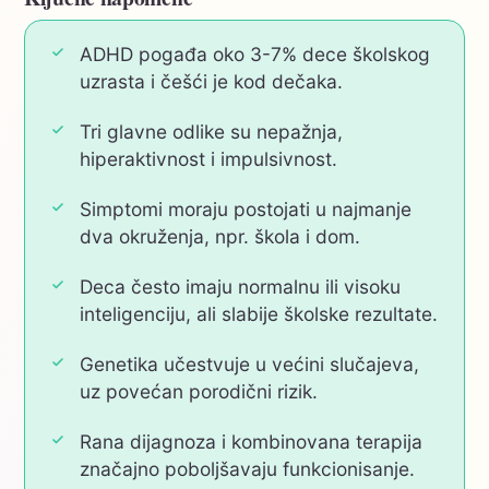
ADHD pogađa oko 3-7% dece školskog
uzrasta i češći je kod dečaka.
Tri glavne odlike su nepažnja,
hiperaktivnost i impulsivnost.
Simptomi moraju postojati u najmanje
dva okruženja, npr. škola i dom.
Deca često imaju normalnu ili visoku
inteligenciju, ali slabije školske rezultate.
Genetika učestvuje u većini slučajeva,
uz povećan porodični rizik.
Rana dijagnoza i kombinovana terapija
značajno poboljšavaju funkcionisanje.