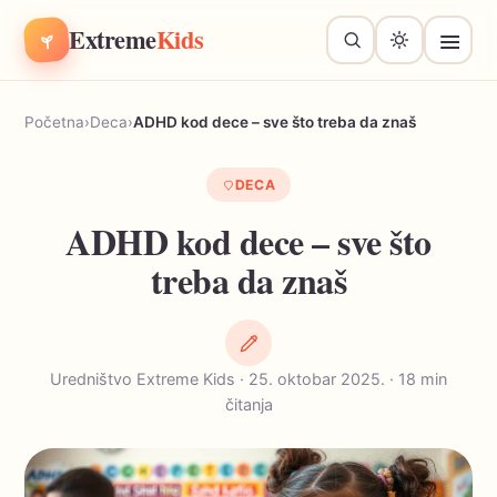
Extreme
Kids
Početna
›
Deca
›
ADHD kod dece – sve što treba da znaš
DECA
ADHD kod dece – sve što
treba da znaš
Uredništvo Extreme Kids · 25. oktobar 2025. · 18 min
čitanja