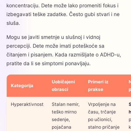
koncentraciju. Dete može lako promeniti fokus i
izbegavati teške zadatke. Često gubi stvari i ne
sluša.
Mogu se javiti smetnje u slušnoj i vidnoj
percepciji. Dete može imati poteškoće sa
čitanjem i pisanjem. Kada razmišljate o ADHD-u,
pratite da li se simptomi ponavljaju.
Uobičajeni
Primeri iz
N
Kategorija
obrasci
prakse
Hyperaktivnost
Stalan nemir,
Vrpoljenje na
teško mirno
času, trčanje
h
sedenje,
po učionici,
p
pojačana
stalno pričanje
k