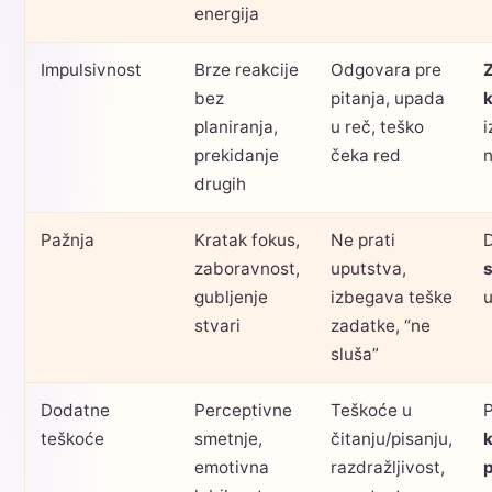
energija
Impulsivnost
Brze reakcije
Odgovara pre
bez
pitanja, upada
planiranja,
u reč, teško
i
prekidanje
čeka red
n
drugih
Pažnja
Kratak fokus,
Ne prati
zaboravnost,
uputstva,
gubljenje
izbegava teške
u
stvari
zadatke, “ne
sluša”
Dodatne
Perceptivne
Teškoće u
teškoće
smetnje,
čitanju/pisanju,
emotivna
razdražljivost,