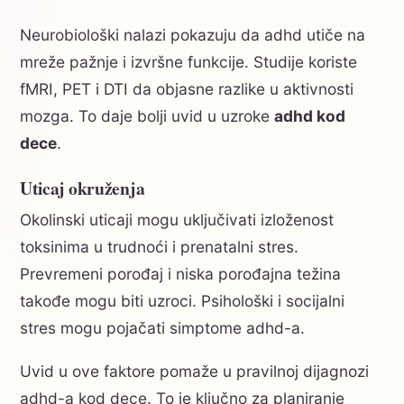
Neurobiološki nalazi pokazuju da adhd utiče na
mreže pažnje i izvršne funkcije. Studije koriste
fMRI, PET i DTI da objasne razlike u aktivnosti
mozga. To daje bolji uvid u uzroke
adhd kod
dece
.
Uticaj okruženja
Okolinski uticaji mogu uključivati izloženost
toksinima u trudnoći i prenatalni stres.
Prevremeni porođaj i niska porođajna težina
takođe mogu biti uzroci. Psihološki i socijalni
stres mogu pojačati simptome adhd-a.
Uvid u ove faktore pomaže u pravilnoj dijagnozi
adhd-a kod dece. To je ključno za planiranje