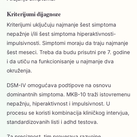
Kriterijumi dijagnoze
Kriterijumi uključuju najmanje šest simptoma
nepažnje i/ili šest simptoma hiperaktivnosti-
impulsivnosti. Simptomi moraju da traju najmanje
šest meseci. Treba da budu prisutni pre 7. godine
i da utiču na funkcionisanje u najmanje dva
okruženja.
DSM-IV omogućava podtipove na osnovu
dominantnih simptoma. MKB-10 traži istovremenu
nepažnju, hiperaktivnost i impulsivnost. U
procesu se koristi kombinacija kliničkog intervjua,
standardizovanih listi i adhd testova.
Za preciznost, tim proverava razvojne