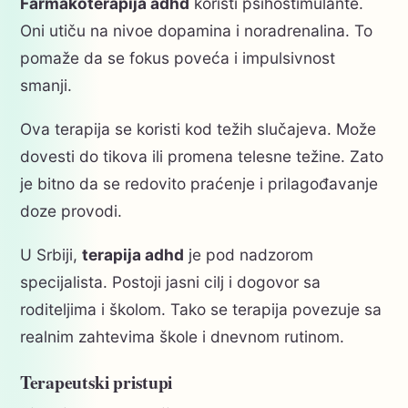
Farmakoterapija adhd
koristi psihostimulante.
Oni utiču na nivoe dopamina i noradrenalina. To
pomaže da se fokus poveća i impulsivnost
smanji.
Ova terapija se koristi kod težih slučajeva. Može
dovesti do tikova ili promena telesne težine. Zato
je bitno da se redovito praćenje i prilagođavanje
doze provodi.
U Srbiji,
terapija adhd
je pod nadzorom
specijalista. Postoji jasni cilj i dogovor sa
roditeljima i školom. Tako se terapija povezuje sa
realnim zahtevima škole i dnevnom rutinom.
Terapeutski pristupi