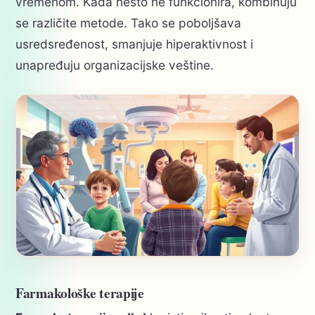
vremenom. Kada nešto ne funkcionira, kombinuju
se različite metode. Tako se poboljšava
usredsređenost, smanjuje hiperaktivnost i
unapređuju organizacijske veštine.
Farmakološke terapije