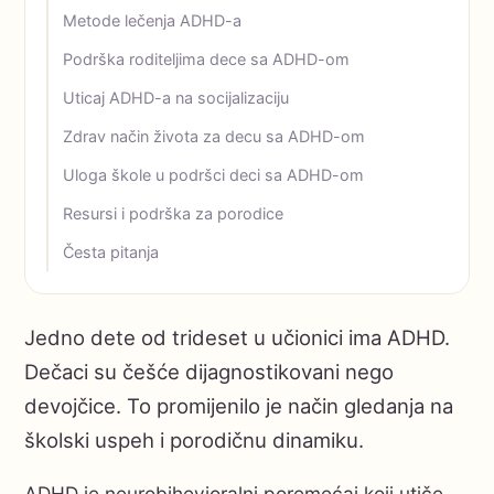
Metode lečenja ADHD-a
Podrška roditeljima dece sa ADHD-om
Uticaj ADHD-a na socijalizaciju
Zdrav način života za decu sa ADHD-om
Uloga škole u podršci deci sa ADHD-om
Resursi i podrška za porodice
Česta pitanja
Jedno dete od trideset u učionici ima ADHD.
Dečaci su češće dijagnostikovani nego
devojčice. To promijenilo je način gledanja na
školski uspeh i porodičnu dinamiku.
ADHD je neurobihevioralni poremećaj koji utiče