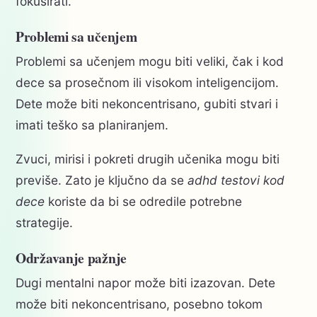
fokusirati.
Problemi sa učenjem
Problemi sa učenjem mogu biti veliki, čak i kod
dece sa prosečnom ili visokom inteligencijom.
Dete može biti nekoncentrisano, gubiti stvari i
imati teško sa planiranjem.
Zvuci, mirisi i pokreti drugih učenika mogu biti
previše. Zato je ključno da se
adhd testovi kod
dece
koriste da bi se odredile potrebne
strategije.
Održavanje pažnje
Dugi mentalni napor može biti izazovan. Dete
može biti nekoncentrisano, posebno tokom