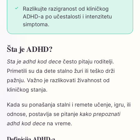
Razlikujte razigranost od kliničkog
ADHD-a po učestalosti i intenzitetu
simptoma.
Šta je ADHD?
Sta je adhd kod dece
često pitaju roditelji.
Primetili su da dete stalno žuri ili teško drži
pažnju. Važno je razlikovati živahnost od
kliničkog stanja.
Kada su ponašanja stalni i remete učenje, igru, ili
odnose, postavlja se pitanje
kako prepoznati
adhd kod dece
na vreme.
Definicija ADHD-a