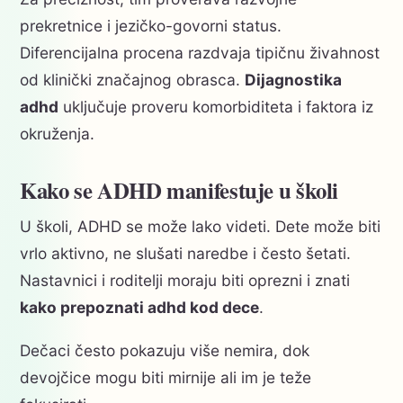
prekretnice i jezičko-govorni status.
Diferencijalna procena razdvaja tipičnu živahnost
od klinički značajnog obrasca.
Dijagnostika
adhd
uključuje proveru komorbiditeta i faktora iz
okruženja.
Kako se ADHD manifestuje u školi
U školi, ADHD se može lako videti. Dete može biti
vrlo aktivno, ne slušati naredbe i često šetati.
Nastavnici i roditelji moraju biti oprezni i znati
kako prepoznati adhd kod dece
.
Dečaci često pokazuju više nemira, dok
devojčice mogu biti mirnije ali im je teže