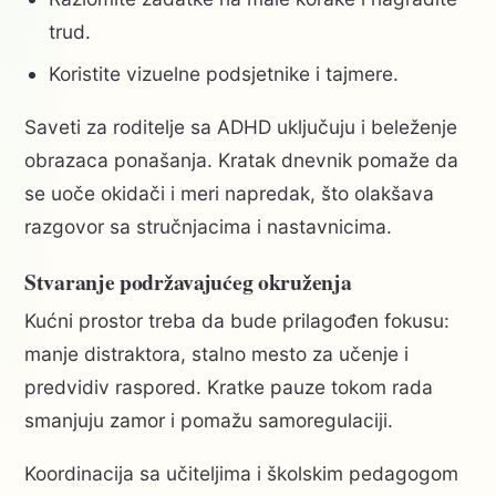
trud.
Koristite vizuelne podsjetnike i tajmere.
Saveti za roditelje sa ADHD uključuju i beleženje
obrazaca ponašanja. Kratak dnevnik pomaže da
se uoče okidači i meri napredak, što olakšava
razgovor sa stručnjacima i nastavnicima.
Stvaranje podržavajućeg okruženja
Kućni prostor treba da bude prilagođen fokusu:
manje distraktora, stalno mesto za učenje i
predvidiv raspored. Kratke pauze tokom rada
smanjuju zamor i pomažu samoregulaciji.
Koordinacija sa učiteljima i školskim pedagogom