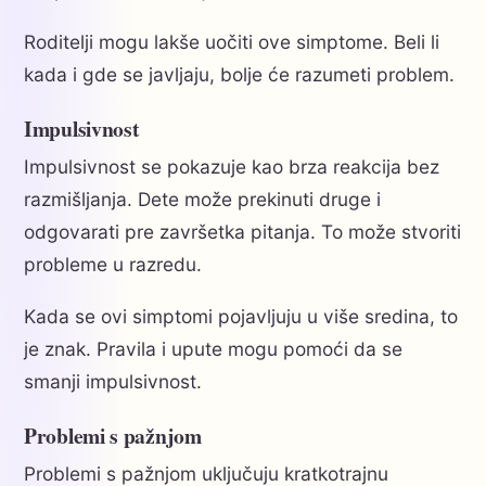
Roditelji mogu lakše uočiti ove simptome. Beli li
kada i gde se javljaju, bolje će razumeti problem.
Impulsivnost
Impulsivnost se pokazuje kao brza reakcija bez
razmišljanja. Dete može prekinuti druge i
odgovarati pre završetka pitanja. To može stvoriti
probleme u razredu.
Kada se ovi simptomi pojavljuju u više sredina, to
je znak. Pravila i upute mogu pomoći da se
smanji impulsivnost.
Problemi s pažnjom
Problemi s pažnjom uključuju kratkotrajnu