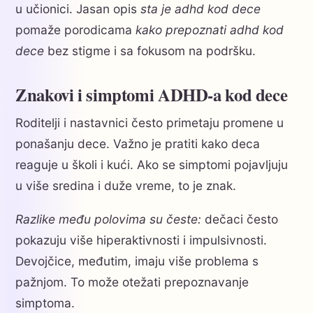
u učionici. Jasan opis
sta je adhd kod dece
pomaže porodicama
kako prepoznati adhd kod
dece
bez stigme i sa fokusom na podršku.
Znakovi i simptomi ADHD-a kod dece
Roditelji i nastavnici često primetaju promene u
ponašanju dece. Važno je pratiti kako deca
reaguje u školi i kući. Ako se simptomi pojavljuju
u više sredina i duže vreme, to je znak.
Razlike među polovima su česte:
dečaci često
pokazuju više hiperaktivnosti i impulsivnosti.
Devojčice, međutim, imaju više problema s
pažnjom. To može otežati prepoznavanje
simptoma.