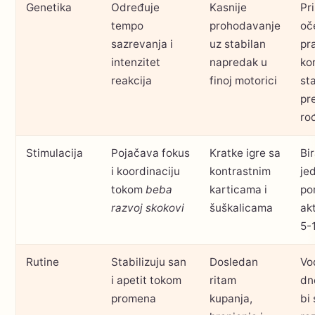
Genetika
Određuje
Kasnije
Pri
tempo
prohodavanje
oč
sazrevanja i
uz stabilan
pra
intenzitet
napredak u
ko
reakcija
finoj motorici
st
pr
ro
Stimulacija
Pojačava fokus
Kratke igre sa
Bir
i koordinaciju
kontrastnim
je
tokom
beba
karticama i
po
razvoj skokovi
šuškalicama
ak
5-
Rutine
Stabilizuju san
Dosledan
Vod
i apetit tokom
ritam
dn
promena
kupanja,
bi 