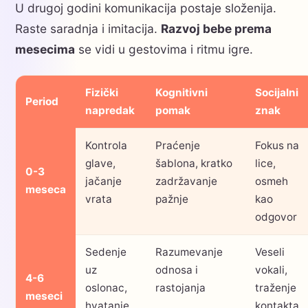
U drugoj godini komunikacija postaje složenija.
Raste saradnja i imitacija.
Razvoj bebe prema
mesecima
se vidi u gestovima i ritmu igre.
Fizički
Kognitivni
Socijalni
Period
napredak
pomak
znak
Kontrola
Praćenje
Fokus na
glave,
šablona, kratko
lice,
0-3
jačanje
zadržavanje
osmeh
meseca
vrata
pažnje
kao
odgovor
Sedenje
Razumevanje
Veseli
uz
odnosa i
vokali,
4-6
oslonac,
rastojanja
traženje
meseci
hvatanje
kontakta