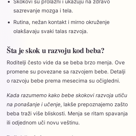
Skokovi su prolazni i ukazuju na zdravo
sazrevanje mozga i tela.
Rutina, nežan kontakt i mirno okruženje
olakšavaju svaki talas razvoja.
Šta je skok u razvoju kod beba?
Roditelji često vide da se beba brzo menja. Ove
promene su povezane sa razvojem bebe. Detalji
o razvoju bebe prema mesecima su očigledni.
Kada razumemo kako bebe skokovi razvoja utiču
na ponašanje i učenje
, lakše prepoznajemo zašto
beba traži više bliskosti. Menja se ritam spavanja
ili odjednom uči novu veštinu.