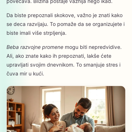
povećava. Blizina postaje važnija nego ikad.
Da biste prepoznali skokove, važno je znati kako
se deca razvijaju. To pomaže da se organizujete i
biste imali više strpljenja.
Beba razvojne promene
mogu biti nepredvidive.
Ali, ako znate kako ih prepoznati, lakše ćete
upravljati svojim dnevnikom. To smanjuje stres i
čuva mir u kući.