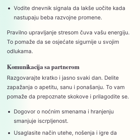
Vodite dnevnik signala da lakše uočite kada
nastupaju beba razvojne promene.
Pravilno upravljanje stresom čuva vašu energiju.
To pomaže da se osjećate sigurnije u svojim
odlukama.
Komunikacija sa partnerom
Razgovarajte kratko i jasno svaki dan. Delite
zapažanja o apetitu, sanu i ponašanju. To vam
pomaže da prepoznate skokove i prilagodite se.
Dogovor o noćnim smenama i hranjenju
smanjuje iscrpljenost.
Usaglasite način utehe, nošenja i igre da