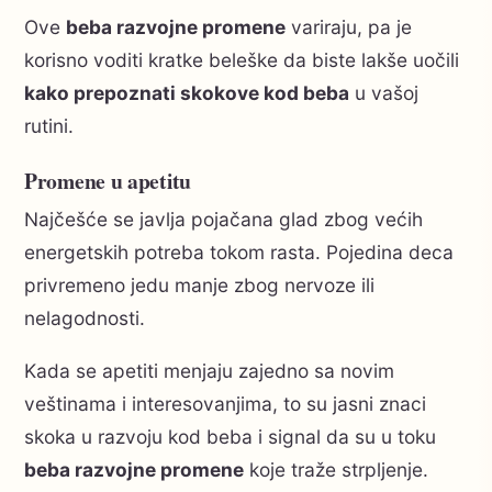
Ove
beba razvojne promene
variraju, pa je
korisno voditi kratke beleške da biste lakše uočili
kako prepoznati skokove kod beba
u vašoj
rutini.
Promene u apetitu
Najčešće se javlja pojačana glad zbog većih
energetskih potreba tokom rasta. Pojedina deca
privremeno jedu manje zbog nervoze ili
nelagodnosti.
Kada se apetiti menjaju zajedno sa novim
veštinama i interesovanjima, to su jasni znaci
skoka u razvoju kod beba i signal da su u toku
beba razvojne promene
koje traže strpljenje.