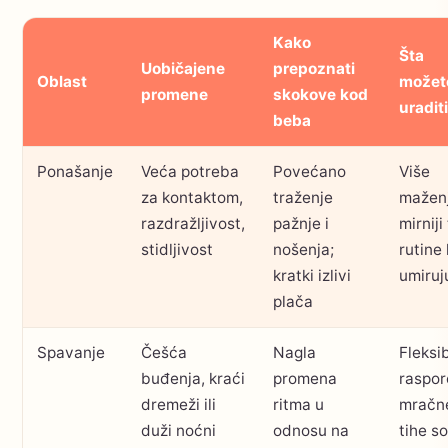
Kako
Šta
Uobičajene
prepoznati
Oblast
možet
promene
skokove kod
uraditi
beba
Ponašanje
Veća potreba
Povećano
Više
za kontaktom,
traženje
maženj
razdražljivost,
pažnje i
mirniji
stidljivost
nošenja;
rutine 
kratki izlivi
umiruj
plača
Spavanje
Češća
Nagla
Fleksi
buđenja, kraći
promena
raspor
dremeži ili
ritma u
mračne
duži noćni
odnosu na
tihe s