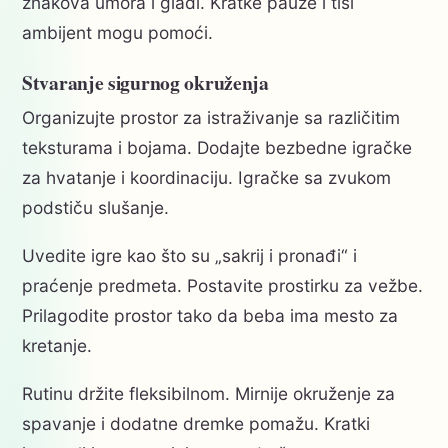
znakova umora i gladi. Kratke pauze i tiši
ambijent mogu pomoći.
Stvaranje sigurnog okruženja
Organizujte prostor za istraživanje sa različitim
teksturama i bojama. Dodajte bezbedne igračke
za hvatanje i koordinaciju. Igračke sa zvukom
podstiču slušanje.
Uvedite igre kao što su „sakrij i pronađi“ i
praćenje predmeta. Postavite prostirku za vežbe.
Prilagodite prostor tako da beba ima mesto za
kretanje.
Rutinu držite fleksibilnom. Mirnije okruženje za
spavanje i dodatne dremke pomažu. Kratki