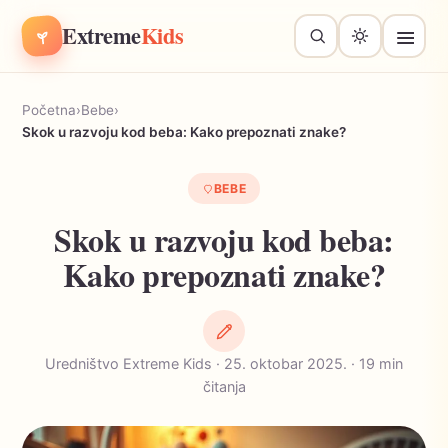
Extreme
Kids
Početna
›
Bebe
›
Skok u razvoju kod beba: Kako prepoznati znake?
BEBE
Skok u razvoju kod beba:
Kako prepoznati znake?
Uredništvo Extreme Kids · 25. oktobar 2025. · 19 min
čitanja