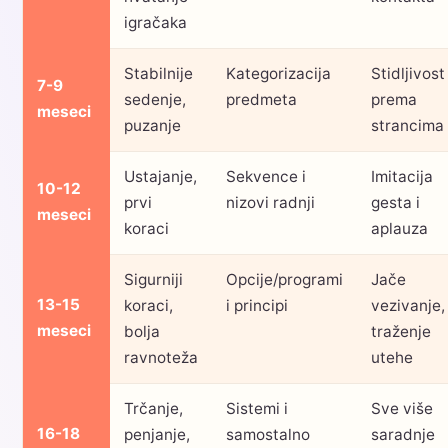
igračaka
Stabilnije
Kategorizacija
Stidljivost
7-9
sedenje,
predmeta
prema
meseci
puzanje
strancima
Ustajanje,
Sekvence i
Imitacija
10-12
prvi
nizovi radnji
gesta i
meseci
koraci
aplauza
Sigurniji
Opcije/programi
Jače
13-15
koraci,
i principi
vezivanje,
meseci
bolja
traženje
ravnoteža
utehe
Trčanje,
Sistemi i
Sve više
16-18
penjanje,
samostalno
saradnje