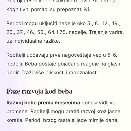
Postoji deset većih skokova u prvih 75 nedelja.
Kognitivni pomaci su prepoznatljivi.
Periodi mogu uključiti nedelje oko 5., 8., 12., 19.,
26., 37., 46., 55., 64. i 75. nedelje. Trajanje varira,
uz individualne razlike.
Roditelji uočavaju prve nagoveštaje već u 5-6.
nedelji. Beba postaje pojačano reaguje na glas i
dodir. Traži više bliskosti i radoznalost.
Faze razvoja kod beba
Razvoj bebe prema mesecima
donosi vidljive
promene. Roditelji mogu pratiti razvoj kroz jasne
korake. Periodi brzog rasta slijede mirnije dane.