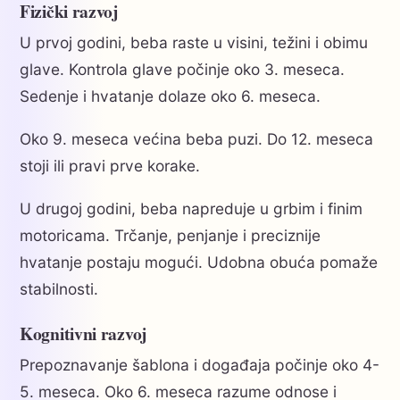
Fizički razvoj
U prvoj godini, beba raste u visini, težini i obimu
glave. Kontrola glave počinje oko 3. meseca.
Sedenje i hvatanje dolaze oko 6. meseca.
Oko 9. meseca većina beba puzi. Do 12. meseca
stoji ili pravi prve korake.
U drugoj godini, beba napreduje u grbim i finim
motoricama. Trčanje, penjanje i preciznije
hvatanje postaju mogući. Udobna obuća pomaže
stabilnosti.
Kognitivni razvoj
Prepoznavanje šablona i događaja počinje oko 4-
5. meseca. Oko 6. meseca razume odnose i