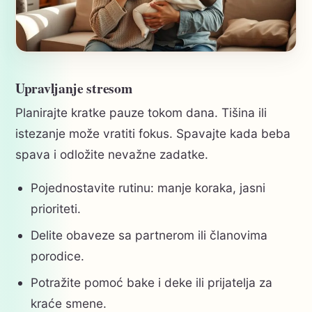
Upravljanje stresom
Planirajte kratke pauze tokom dana. Tišina ili
istezanje može vratiti fokus. Spavajte kada beba
spava i odložite nevažne zadatke.
Pojednostavite rutinu: manje koraka, jasni
prioriteti.
Delite obaveze sa partnerom ili članovima
porodice.
Potražite pomoć bake i deke ili prijatelja za
kraće smene.