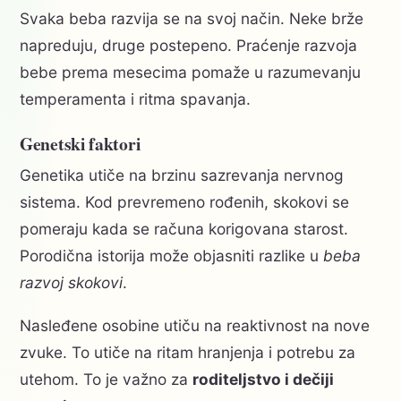
Svaka beba razvija se na svoj način. Neke brže
napreduju, druge postepeno. Praćenje razvoja
bebe prema mesecima pomaže u razumevanju
temperamenta i ritma spavanja.
Genetski faktori
Genetika utiče na brzinu sazrevanja nervnog
sistema. Kod prevremeno rođenih, skokovi se
pomeraju kada se računa korigovana starost.
Porodična istorija može objasniti razlike u
beba
razvoj skokovi
.
Nasleđene osobine utiču na reaktivnost na nove
zvuke. To utiče na ritam hranjenja i potrebu za
utehom. To je važno za
roditeljstvo i dečiji