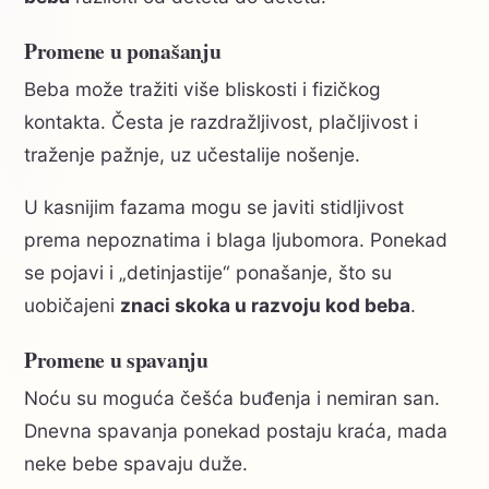
Promene u ponašanju
Beba može tražiti više bliskosti i fizičkog
kontakta. Česta je razdražljivost, plačljivost i
traženje pažnje, uz učestalije nošenje.
U kasnijim fazama mogu se javiti stidljivost
prema nepoznatima i blaga ljubomora. Ponekad
se pojavi i „detinjastije“ ponašanje, što su
uobičajeni
znaci skoka u razvoju kod beba
.
Promene u spavanju
Noću su moguća češća buđenja i nemiran san.
Dnevna spavanja ponekad postaju kraća, mada
neke bebe spavaju duže.