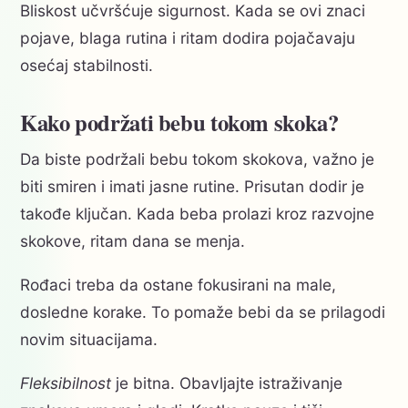
Bliskost učvršćuje sigurnost. Kada se ovi znaci
pojave, blaga rutina i ritam dodira pojačavaju
osećaj stabilnosti.
Kako podržati bebu tokom skoka?
Da biste podržali bebu tokom skokova, važno je
biti smiren i imati jasne rutine. Prisutan dodir je
takođe ključan. Kada beba prolazi kroz razvojne
skokove, ritam dana se menja.
Rođaci treba da ostane fokusirani na male,
dosledne korake. To pomaže bebi da se prilagodi
novim situacijama.
Fleksibilnost
je bitna. Obavljajte istraživanje