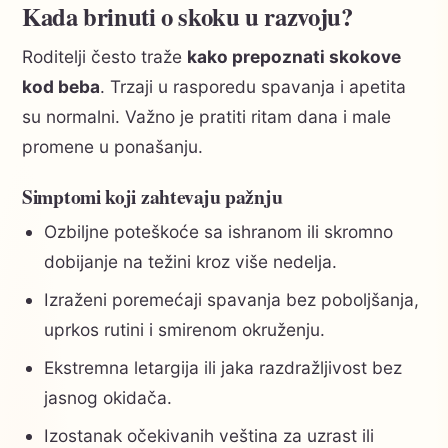
Kada brinuti o skoku u razvoju?
Roditelji često traže
kako prepoznati skokove
kod beba
. Trzaji u rasporedu spavanja i apetita
su normalni. Važno je pratiti ritam dana i male
promene u ponašanju.
Simptomi koji zahtevaju pažnju
Ozbiljne poteškoće sa ishranom ili skromno
dobijanje na težini kroz više nedelja.
Izraženi poremećaji spavanja bez poboljšanja,
uprkos rutini i smirenom okruženju.
Ekstremna letargija ili jaka razdražljivost bez
jasnog okidača.
Izostanak očekivanih veština za uzrast ili