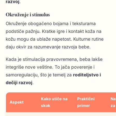
razvoj
.
Okruženje i stimulus
Okruženje obogaćeno bojama i teksturama
podstiče pažnju. Kratke igre i kontakt koža na
kožu mogu da ublaže napetost. Kulturne rutine
daju okvir za razumevanje razvoja bebe.
Kada je stimulacija pravovremena, beba lakše
integriše nove veštine. To jača poverenje i
samoregulaciju, što je temelj za
roditeljstvo i
dečiji razvoj
.
Kako utiče na
Praktični
Na
Aspekt
skok
primer
za 