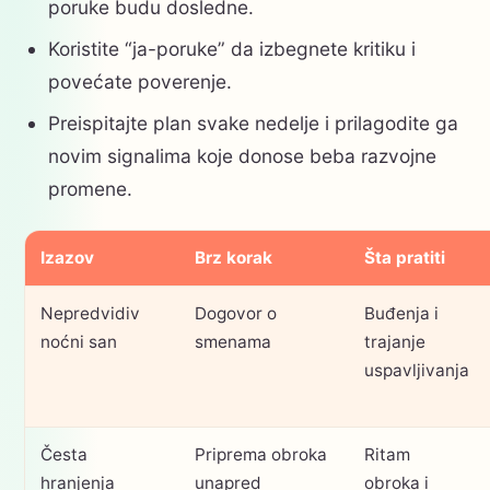
poruke budu dosledne.
Koristite “ja-poruke” da izbegnete kritiku i
povećate poverenje.
Preispitajte plan svake nedelje i prilagodite ga
novim signalima koje donose beba razvojne
promene.
Izazov
Brz korak
Šta pratiti
Nepredvidiv
Dogovor o
Buđenja i
noćni san
smenama
trajanje
uspavljivanja
Česta
Priprema obroka
Ritam
hranjenja
unapred
obroka i