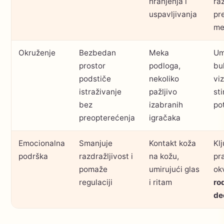
hranjenja i
ra
uspavljivanja
pr
me
Okruženje
Bezbedan
Meka
Um
prostor
podloga,
bu
podstiče
nekoliko
vi
istraživanje
pažljivo
st
bez
izabranih
po
preopterećenja
igračaka
Emocionalna
Smanjuje
Kontakt koža
Kl
podrška
razdražljivost i
na kožu,
pr
pomaže
umirujući glas
ok
regulaciji
i ritam
rod
deč