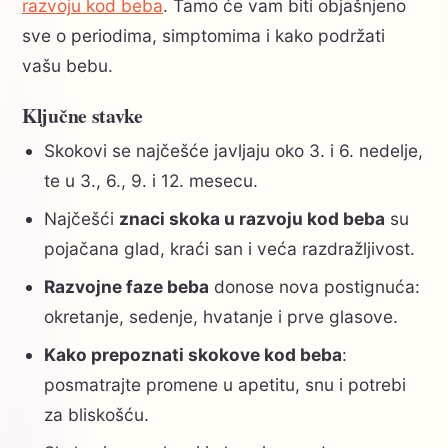
razvoju kod beba
. Tamo će vam biti objašnjeno
sve o periodima, simptomima i kako podržati
vašu bebu.
Ključne stavke
Skokovi se najčešće javljaju oko 3. i 6. nedelje,
te u 3., 6., 9. i 12. mesecu.
Najčešći
znaci skoka u razvoju kod beba
su
pojačana glad, kraći san i veća razdražljivost.
Razvojne faze beba
donose nova postignuća:
okretanje, sedenje, hvatanje i prve glasove.
Kako prepoznati skokove kod beba
:
posmatrajte promene u apetitu, snu i potrebi
za bliskošću.