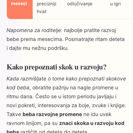
meseci
precizniji
odlučivanje
u igri
hvat
Napomena za roditelje:
najbolje pratite razvoj
bebe prema mesecima. Posmatrajte ritam deteta
i dajte mu nežnu podršku.
Kako prepoznati skok u razvoju?
Kada razmišljate o tome kako prepoznati skokove
kod beba
, obratite pažnju na nagle promene u
ritmu dana. Često se u istom periodu javljaju i
novi pokreti, interesovanja za boje, zvuke i knjige.
Takve
beba razvojne promene
ne idu uvek
ravnom linijom, pa su
znaci skoka u razvoju kod
beba
različiti od deteta do deteta.