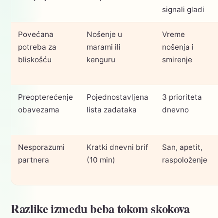
signali gladi
Povećana
Nošenje u
Vreme
potreba za
marami ili
nošenja i
bliskošću
kenguru
smirenje
Preopterećenje
Pojednostavljena
3 prioriteta
obavezama
lista zadataka
dnevno
Nesporazumi
Kratki dnevni brif
San, apetit,
partnera
(10 min)
raspoloženje
Razlike između beba tokom skokova