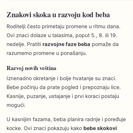
Znakovi skoka u razvoju kod beba
Roditelji često primetaju promene u ritmu dana.
Ovi znaci dolaze u talasima, poput 5., 8. ili 19.
nedelje. Pratiti
razvojne faze beba
pomaže da
razumemo promene u ponašanju.
Razvoj novih veština
Iznenadno okretanje i bolje hvatanje su znaci.
Bebe počinju da prate pogled i prepoznaju lice.
Kasnije, puzanje, ustajanje i prvi koraci postaju
mogući.
U kasnijim fazama, beba planira radnje i poređuje
kocke. Ovi znaci pokazuju kako
bebe skokovi