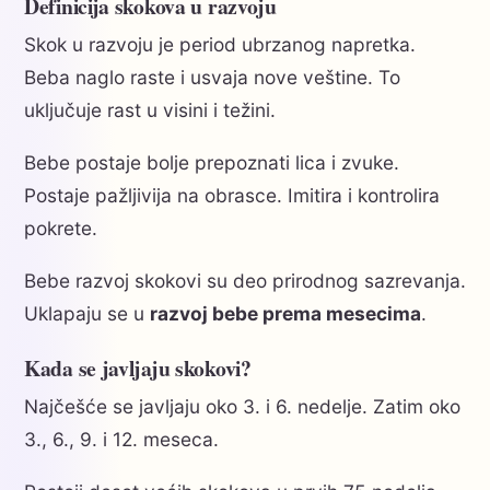
Definicija skokova u razvoju
Skok u razvoju je period ubrzanog napretka.
Beba naglo raste i usvaja nove veštine. To
uključuje rast u visini i težini.
Bebe postaje bolje prepoznati lica i zvuke.
Postaje pažljivija na obrasce. Imitira i kontrolira
pokrete.
Bebe razvoj skokovi su deo prirodnog sazrevanja.
Uklapaju se u
razvoj bebe prema mesecima
.
Kada se javljaju skokovi?
Najčešće se javljaju oko 3. i 6. nedelje. Zatim oko
3., 6., 9. i 12. meseca.