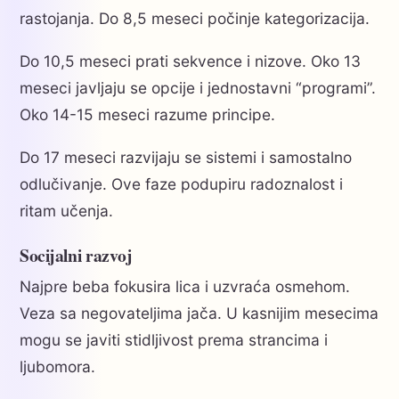
rastojanja. Do 8,5 meseci počinje kategorizacija.
Do 10,5 meseci prati sekvence i nizove. Oko 13
meseci javljaju se opcije i jednostavni “programi”.
Oko 14-15 meseci razume principe.
Do 17 meseci razvijaju se sistemi i samostalno
odlučivanje. Ove faze podupiru radoznalost i
ritam učenja.
Socijalni razvoj
Najpre beba fokusira lica i uzvraća osmehom.
Veza sa negovateljima jača. U kasnijim mesecima
mogu se javiti stidljivost prema strancima i
ljubomora.