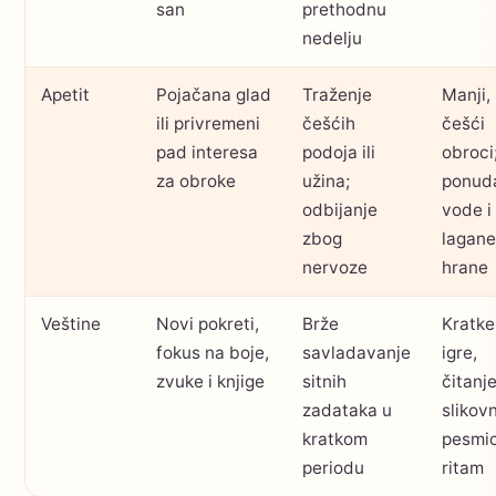
san
prethodnu
nedelju
Apetit
Pojačana glad
Traženje
Manji,
ili privremeni
češćih
češći
pad interesa
podoja ili
obroci
za obroke
užina;
ponud
odbijanje
vode i
zbog
lagane
nervoze
hrane
Veštine
Novi pokreti,
Brže
Kratke
fokus na boje,
savladavanje
igre,
zvuke i knjige
sitnih
čitanj
zadataka u
slikovn
kratkom
pesmic
periodu
ritam