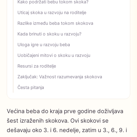
Kako podržati bebu tokom skoka?
Uticaj skoka u razvoju na roditelje
Razlike između beba tokom skokova
Kada brinuti o skoku u razvoju?
Uloga igre u razvoju beba
Uobičajeni mitovi o skoku u razvoju
Resursi za roditelje
Zaključak: Važnost razumevanja skokova
Česta pitanja
Većina beba do kraja prve godine doživljava
šest izraženih skokova. Ovi skokovi se
dešavaju oko 3. i 6. nedelje, zatim u 3., 6., 9. i