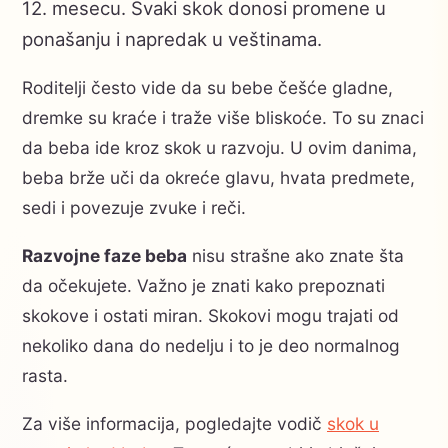
12. mesecu. Svaki skok donosi promene u
ponašanju i napredak u veštinama.
Roditelji često vide da su bebe češće gladne,
dremke su kraće i traže više bliskoće. To su znaci
da beba ide kroz skok u razvoju. U ovim danima,
beba brže uči da okreće glavu, hvata predmete,
sedi i povezuje zvuke i reči.
Razvojne faze beba
nisu strašne ako znate šta
da očekujete. Važno je znati kako prepoznati
skokove i ostati miran. Skokovi mogu trajati od
nekoliko dana do nedelju i to je deo normalnog
rasta.
Za više informacija, pogledajte vodič
skok u