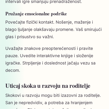
intervali igre smanjuju prenadraženost.
Pružanje emocionalne podrške
Povećajte fizički kontakt. Nošenje, maženje i
blago ljuljanje olakšavaju promene. Vaš smirujući
glas i prisustvo su važni.
Uvažajte znakove preopterećenosti i pravite
pauze. Uvedite interaktivne knjige i složenije
igračke. Strpljenje i doslednost jačaju vezu sa
decom.
Uticaj skoka u razvoju na roditelje
Skokovi u razvoju mogu biti izazovni za roditelje.
San je nepredvidiv, a potreba za hranjenjem