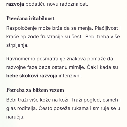
razvoja
podstiču novu radoznalost.
Povećana iritabilnost
Raspoloženje može brže da se menja. Plačljivost i
kraće epizode frustracije su česti. Bebi treba više
strpljenja.
Ravnomerno posmatranje znakova pomaže da
razvojne faze beba ostanu mirnije. Čak i kada su
bebe skokovi razvoja
intenzivni.
Potreba za bližom vezom
Bebi traži više kože na koži. Traži pogled, osmeh i
glas roditelja. Često poseže rukama i smiruje se u
naručju.