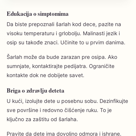
Edukacija o simptomima
Da biste prepoznali šarlah kod dece, pazite na
visoku temperaturu i grlobolju. Malinasti jezik i
osip su takođe znaci. Učinite to u prvim danima.
Šarlah može da bude zarazan pre osipa. Ako
sumnjate, kontaktirajte pedijatra. Ograničite
kontakte dok ne dobijete savet.
Briga o zdravlju deteta
U kući, izolujte dete u posebnu sobu. Dezinfikujte
sve površine i redovno čišćenje ruku. To je
ključno za zaštitu od šarlaha.
Pravite da dete ima dovoljno odmora i ishrane.