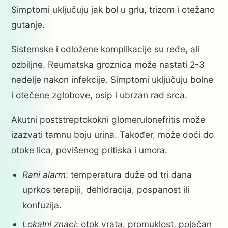
Simptomi uključuju jak bol u grlu, trizom i otežano
gutanje.
Sistemske i odložene komplikacije su ređe, ali
ozbiljne. Reumatska groznica može nastati 2-3
nedelje nakon infekcije. Simptomi uključuju bolne
i otečene zglobove, osip i ubrzan rad srca.
Akutni poststreptokokni glomerulonefritis može
izazvati tamnu boju urina. Također, može doći do
otoke lica, povišenog pritiska i umora.
Rani alarm
: temperatura duže od tri dana
uprkos terapiji, dehidracija, pospanost ili
konfuzija.
Lokalni znaci
: otok vrata, promuklost, pojačan