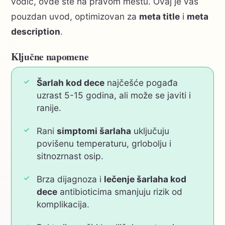
vodič, ovde ste na pravom mestu. Ovaj je vaš
pouzdan uvod, optimizovan za
meta title
i
meta
description
.
Ključne napomene
Šarlah kod dece
najčešće pogađa
uzrast 5-15 godina, ali može se javiti i
ranije.
Rani
simptomi šarlaha
uključuju
povišenu temperaturu, grlobolju i
sitnozrnast osip.
Brza dijagnoza i
lečenje šarlaha kod
dece
antibioticima smanjuju rizik od
komplikacija.