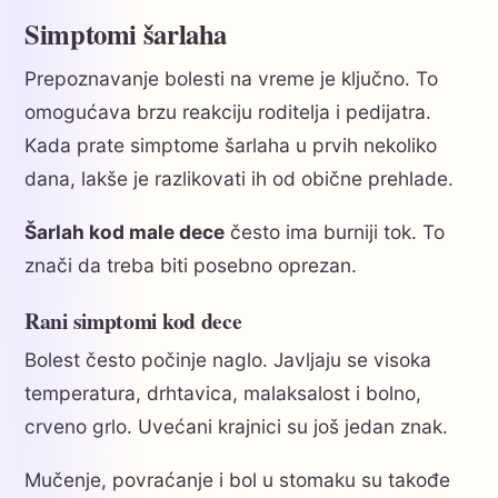
Simptomi šarlaha
Prepoznavanje bolesti na vreme je ključno. To
omogućava brzu reakciju roditelja i pedijatra.
Kada prate simptome šarlaha u prvih nekoliko
dana, lakše je razlikovati ih od obične prehlade.
Šarlah kod male dece
često ima burniji tok. To
znači da treba biti posebno oprezan.
Rani simptomi kod dece
Bolest često počinje naglo. Javljaju se visoka
temperatura, drhtavica, malaksalost i bolno,
crveno grlo. Uvećani krajnici su još jedan znak.
Mučenje, povraćanje i bol u stomaku su takođe