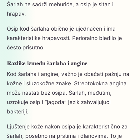
Šarlah ne sadrži mehuriće, a osip je sitan i
hrapav.
Osip kod šarlaha obično je ujednačen i ima
karakteristike hrapavosti. Perioralno bledilo je
često prisutno.
Razlike između šarlaha i angine
Kod šarlaha i angine, važno je obaćati pažnju na
kožne i sluzokožne znake. Streptokokna angina
može nastati bez osipa. Šarlah, međutim,
uzrokuje osip i “jagoda” jezik zahvaljujući
bakteriji.
Ljuštenje kože nakon osipa je karakteristično za
šarlah, posebno na prstima i dlanovima. To je