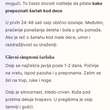
mogući. To često dovodi roditelje da pitate
kako
prepoznati šarlah kod dece
.
U prvih 24-48 sati osip obično izostaje. Međutim,
praćenje ponašanja deteta i bola u grlu pomaže.
Ako je reč o šarlahu kod male dece, umor i
razdražljivost su izraženiji.
Glavni simptomi šarlaha
Osip se najčešće javlja posle 1-2 dana. Počinje
na vratu, ispod pazuha i u preponama. Zatim se
širi na trup, ruke i noge.
Osip je sitnozrnast, bledo-crven. Koža pod
prstima deluje hrapavo. U pregibima je osip
tamniji i gušći.