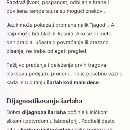
Razdražljivost, pospanost, odbijanje hrane i
povišena temperatura su mogući znakovi.
Jezik može pokazati promene nalik “jagodi”. Ali
osip može biti blaži ili kasniti. Ako se primete
dehidracija, učestalo povraćanje ili otežano
disanje, ne treba odlagati pregled.
Pažljivo praćenje i beleženje prvih tragova
olakšava pedijatru procenu. To je posebno važno
kada je u pitanju
šarlah kod male dece
.
Dijagnostikovanje šarlaha
Dobra
dijagnoza šarlaha
počinje kliničkom
slikom i potvrdom u laboratoriji. Roditelji često
pitaju
kada se javlja šarlah
i kako prepoznati