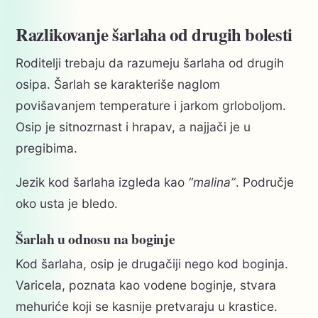
Razlikovanje šarlaha od drugih bolesti
Roditelji trebaju da razumeju šarlaha od drugih
osipa. Šarlah se karakteriše naglom
povišavanjem temperature i jarkom grloboljom.
Osip je sitnozrnast i hrapav, a najjači je u
pregibima.
Jezik kod šarlaha izgleda kao
“malina”
. Područje
oko usta je bledo.
Šarlah u odnosu na boginje
Kod šarlaha, osip je drugačiji nego kod boginja.
Varicela, poznata kao vodene boginje, stvara
mehuriće koji se kasnije pretvaraju u krastice.