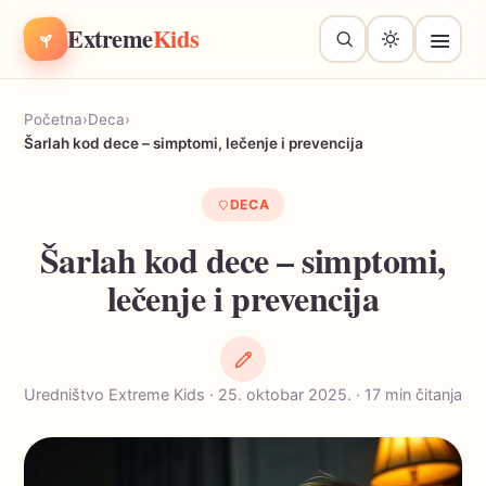
Extreme
Kids
Početna
›
Deca
›
Šarlah kod dece – simptomi, lečenje i prevencija
DECA
Šarlah kod dece – simptomi,
lečenje i prevencija
Uredništvo Extreme Kids · 25. oktobar 2025. · 17 min čitanja