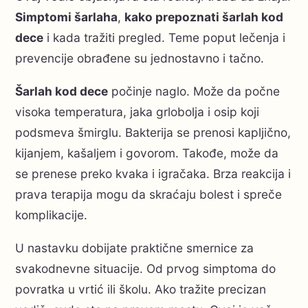
Simptomi šarlaha
,
kako prepoznati šarlah kod
dece
i kada tražiti pregled. Teme poput lečenja i
prevencije obrađene su jednostavno i tačno.
Šarlah kod dece
počinje naglo. Može da počne
visoka temperatura, jaka grlobolja i osip koji
podsmeva šmirglu. Bakterija se prenosi kapljično,
kijanjem, kašaljem i govorom. Takođe, može da
se prenese preko kvaka i igračaka. Brza reakcija i
prava terapija mogu da skraćaju bolest i spreče
komplikacije.
U nastavku dobijate praktične smernice za
svakodnevne situacije. Od prvog simptoma do
povratka u vrtić ili školu. Ako tražite precizan