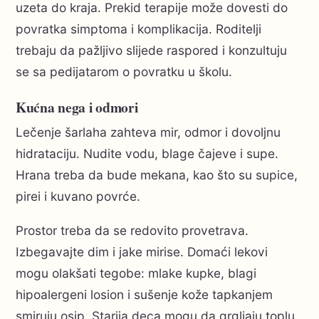
uzeta do kraja. Prekid terapije može dovesti do
povratka simptoma i komplikacija. Roditelji
trebaju da pažljivo slijede raspored i konzultuju
se sa pedijatarom o povratku u školu.
Kućna nega i odmori
Lečenje šarlaha zahteva mir, odmor i dovoljnu
hidrataciju. Nudite vodu, blage čajeve i supe.
Hrana treba da bude mekana, kao što su supice,
pirei i kuvano povrće.
Prostor treba da se redovito provetrava.
Izbegavajte dim i jake mirise. Domaći lekovi
mogu olakšati tegobe: mlake kupke, blagi
hipoalergeni losion i sušenje kože tapkanjem
smiruju osip. Starija deca mogu da grgljaju toplu