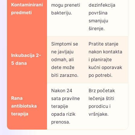
Kontaminirani
mogu preneti
dezinfekcija
predmeti
bakteriju.
površina
smanjuju
širenje.
Simptomi se
Pratite stanje
ne javljaju
nakon kontakta
Inkubacija 2-
odmah, ali
i planirajte
5 dana
dete može
kućni oporavak
biti zarazno.
po potrebi.
Nakon 24
Brz početak
Rana
sata pravilne
lečenja štiti
antibiotska
terapije
porodicu i
terapija
opada rizik
vršnjake.
prenosa.