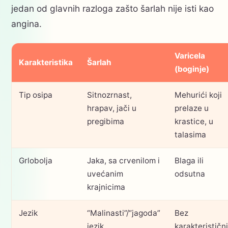
jedan od glavnih razloga zašto šarlah nije isti kao
angina.
Varicela
Karakteristika
Šarlah
(boginje)
Tip osipa
Sitnozrnast,
Mehurići koji
hrapav, jači u
prelaze u
pregibima
krastice, u
talasima
Grlobolja
Jaka, sa crvenilom i
Blaga ili
uvećanim
odsutna
krajnicima
Jezik
“Malinasti”/“jagoda”
Bez
jezik
karakterističn