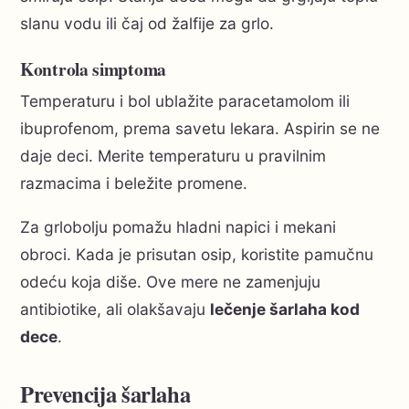
slanu vodu ili čaj od žalfije za grlo.
Kontrola simptoma
Temperaturu i bol ublažite paracetamolom ili
ibuprofenom, prema savetu lekara. Aspirin se ne
daje deci. Merite temperaturu u pravilnim
razmacima i beležite promene.
Za grlobolju pomažu hladni napici i mekani
obroci. Kada je prisutan osip, koristite pamučnu
odeću koja diše. Ove mere ne zamenjuju
antibiotike, ali olakšavaju
lečenje šarlaha kod
dece
.
Prevencija šarlaha