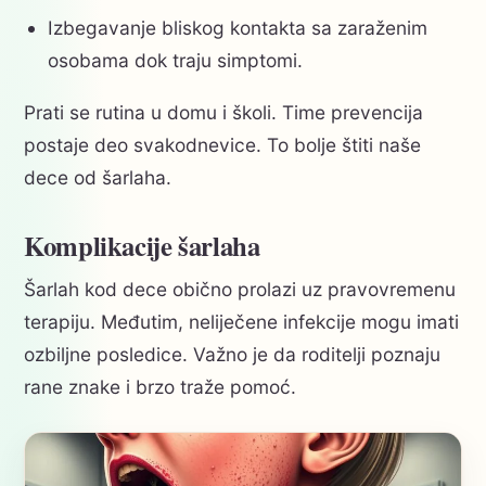
Izbegavanje bliskog kontakta sa zaraženim
osobama dok traju simptomi.
Prati se rutina u domu i školi. Time prevencija
postaje deo svakodnevice. To bolje štiti naše
dece od šarlaha.
Komplikacije šarlaha
Šarlah kod dece obično prolazi uz pravovremenu
terapiju. Međutim, neliječene infekcije mogu imati
ozbiljne posledice. Važno je da roditelji poznaju
rane znake i brzo traže pomoć.