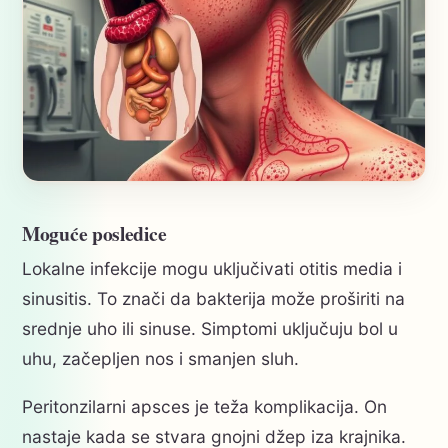
Moguće posledice
Lokalne infekcije mogu uključivati otitis media i
sinusitis. To znači da bakterija može proširiti na
srednje uho ili sinuse. Simptomi uključuju bol u
uhu, začepljen nos i smanjen sluh.
Peritonzilarni apsces je teža komplikacija. On
nastaje kada se stvara gnojni džep iza krajnika.