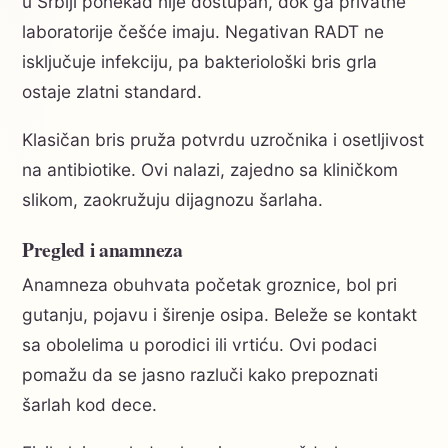
u Srbiji ponekad nije dostupan, dok ga privatne
laboratorije češće imaju. Negativan RADT ne
isključuje infekciju, pa bakteriološki bris grla
ostaje zlatni standard.
Klasičan bris pruža potvrdu uzročnika i osetljivost
na antibiotike. Ovi nalazi, zajedno sa kliničkom
slikom, zaokružuju dijagnozu šarlaha.
Pregled i anamneza
Anamneza obuhvata početak groznice, bol pri
gutanju, pojavu i širenje osipa. Beleže se kontakt
sa obolelima u porodici ili vrtiću. Ovi podaci
pomažu da se jasno razluči kako prepoznati
šarlah kod dece.