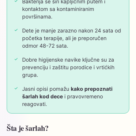
Bakterija se širi kapljičnim putem i
kontaktom sa kontaminiranim
površinama.
Dete je manje zarazno nakon 24 sata od
početka terapije, ali je preporučen
odmor 48-72 sata.
Dobre higijenske navike ključne su za
prevenciju i zaštitu porodice i vrtićkih
grupa.
Jasni opisi pomažu
kako prepoznati
šarlah kod dece
i pravovremeno
reagovati.
Šta je šarlah?