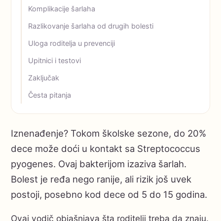
Komplikacije šarlaha
Razlikovanje šarlaha od drugih bolesti
Uloga roditelja u prevenciji
Upitnici i testovi
Zaključak
Česta pitanja
Iznenađenje? Tokom školske sezone, do 20%
dece može doći u kontakt sa Streptococcus
pyogenes. Ovaj bakterijom izaziva šarlah.
Bolest je ređa nego ranije, ali rizik još uvek
postoji, posebno kod dece od 5 do 15 godina.
Ovaj vodič objašnjava šta roditelji treba da znaju.