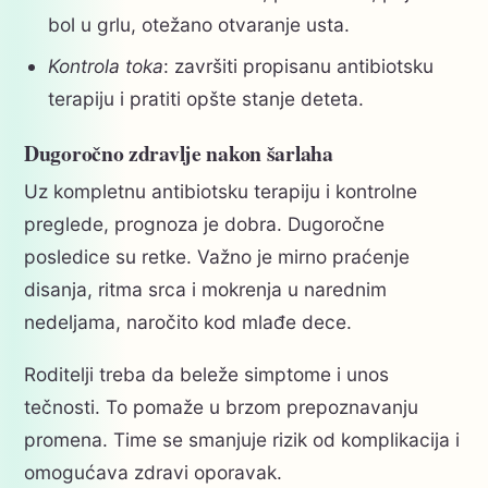
bol u grlu, otežano otvaranje usta.
Kontrola toka
: završiti propisanu antibiotsku
terapiju i pratiti opšte stanje deteta.
Dugoročno zdravlje nakon šarlaha
Uz kompletnu antibiotsku terapiju i kontrolne
preglede, prognoza je dobra. Dugoročne
posledice su retke. Važno je mirno praćenje
disanja, ritma srca i mokrenja u narednim
nedeljama, naročito kod mlađe dece.
Roditelji treba da beleže simptome i unos
tečnosti. To pomaže u brzom prepoznavanju
promena. Time se smanjuje rizik od komplikacija i
omogućava zdravi oporavak.