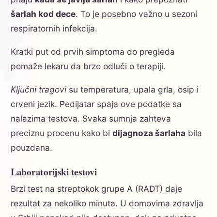
šarlah kod dece
. To je posebno važno u sezoni
respiratornih infekcija.
Kratki put od prvih simptoma do pregleda
pomaže lekaru da brzo odluči o terapiji.
Ključni tragovi
su temperatura, upala grla, osip i
crveni jezik. Pedijatar spaja ove podatke sa
nalazima testova. Svaka sumnja zahteva
preciznu procenu kako bi
dijagnoza šarlaha
bila
pouzdana.
Laboratorijski testovi
Brzi test na streptokok grupe A (RADT) daje
rezultat za nekoliko minuta. U domovima zdravlja