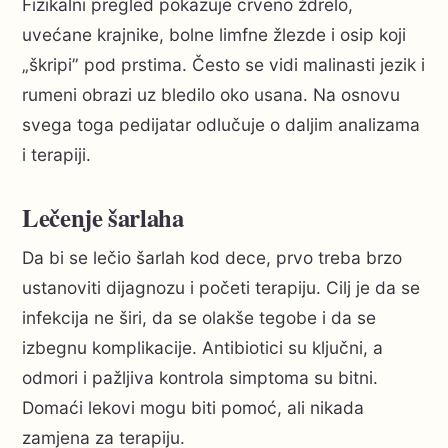
Fizikalni pregled pokazuje crveno ždrelo,
uvećane krajnike, bolne limfne žlezde i osip koji
„škripi” pod prstima. Često se vidi malinasti jezik i
rumeni obrazi uz bledilo oko usana. Na osnovu
svega toga pedijatar odlučuje o daljim analizama
i terapiji.
Lečenje šarlaha
Da bi se lečio šarlah kod dece, prvo treba brzo
ustanoviti dijagnozu i početi terapiju. Cilj je da se
infekcija ne širi, da se olakše tegobe i da se
izbegnu komplikacije. Antibiotici su ključni, a
odmori i pažljiva kontrola simptoma su bitni.
Domaći lekovi mogu biti pomoć, ali nikada
zamjena za terapiju.