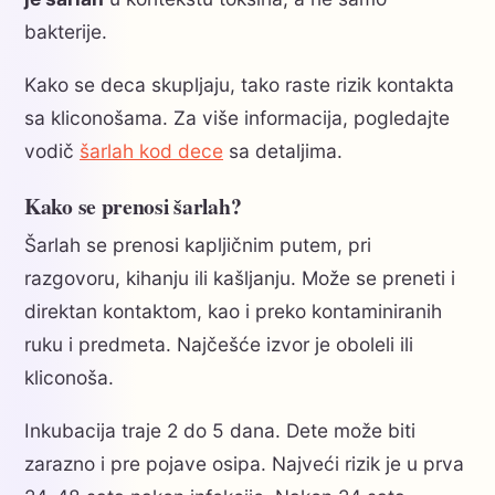
bakterije.
Kako se deca skupljaju, tako raste rizik kontakta
sa kliconošama. Za više informacija, pogledajte
vodič
šarlah kod dece
sa detaljima.
Kako se prenosi šarlah?
Šarlah se prenosi kapljičnim putem, pri
razgovoru, kihanju ili kašljanju. Može se preneti i
direktan kontaktom, kao i preko kontaminiranih
ruku i predmeta. Najčešće izvor je oboleli ili
kliconoša.
Inkubacija traje 2 do 5 dana. Dete može biti
zarazno i pre pojave osipa. Najveći rizik je u prva