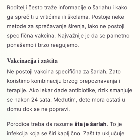
Roditelji često traže informacije o šarlahu i kako
ga sprečiti u vrtićima ili školama. Postoje neke
metode za sprečavanje širenja, iako ne postoji
specifična vakcina. Najvažnije je da se pametno
ponašamo i brzo reagujemo.
Vakcinacija i zaštita
Ne postoji vakcina specifična za šarlah. Zato
koristimo kombinaciju brzog prepoznavanja i
terapije. Ako lekar dade antibiotike, rizik smanjuje
se nakon 24 sata. Međutim, dete mora ostati u
domu dok se ne popravi.
Porodice treba da razume
šta je šarlah
. To je
infekcija koja se širi kapljično. Zaštita uključuje