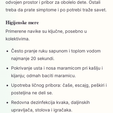
odvojen prostor i pribor za obolelo dete. Ostali
treba da prate simptome i po potrebi traže savet.
Higijenske mere
Primerene navike su ključne, posebno u
kolektivima.
Često pranje ruku sapunom i toplom vodom
najmanje 20 sekundi.
Pokrivanje usta i nosa maramicom pri kašlju i
kijanju; odmah baciti maramicu.
Upotreba ličnog pribora: čaše, escajg, peškiri i
posteljina ne deli se.
Redovna dezinfekcija kvaka, daljinskih
upravljača, stolova i igračaka.