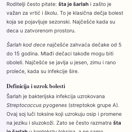
Roditelji često pitate:
šta je šarlah
i zašto je
važan za vrtić i školu. To je klasična dečja bolest
koja se pojavljuje sezonski. Najčešće kada su
deca u zatvorenom prostoru.
Šarlah kod dece
najčešće zahvaća dečake od 5
do 15 godina. Mlađi dečaci takođe mogu biti
oboleli. Najčešće se javlja u jesen, zimu i rano
proleće, kada su infekcije šire.
Definicija i uzrok bolesti
Šarlah je bakterijska infekcija uzrokovana
Streptococcus pyogenes
(streptokok grupe A).
Ovaj soj luči toksine koji uzrokuju osip i promene
na jeziku i sluzokoži. Zato se često razmatra
šta
je šarlah
u kontekstu toksina, a ne samo