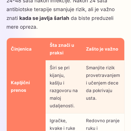
24-48 sata nakon infekcije. Nakon 24 sata
antibiotske terapije smanjuje rizik, ali je važno
znati
kada se javlja šarlah
da biste preduzeli
mere opreza.
Šta znači u
Činjenica
Zašto je važno
praksi
Širi se pri
Smanjite rizik
kijanju,
provetravanjem
Kapljični
kašlju i
i učenjem dece
prenos
razgovoru na
da pokrivaju
maloj
usta.
udaljenosti.
Igračke,
Redovno pranje
kvake i ruke
ruku i