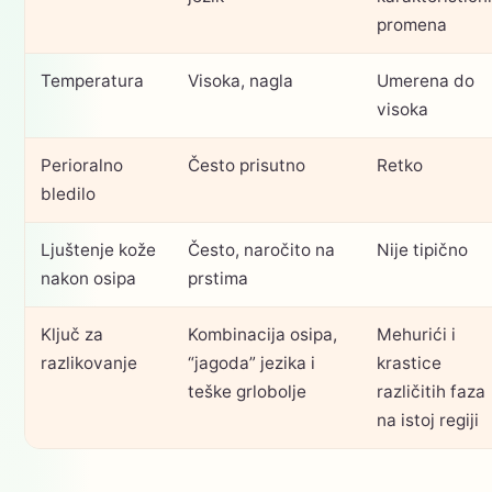
promena
Temperatura
Visoka, nagla
Umerena do
visoka
Perioralno
Često prisutno
Retko
bledilo
Ljuštenje kože
Često, naročito na
Nije tipično
nakon osipa
prstima
Ključ za
Kombinacija osipa,
Mehurići i
razlikovanje
“jagoda” jezika i
krastice
teške grlobolje
različitih faza
na istoj regiji