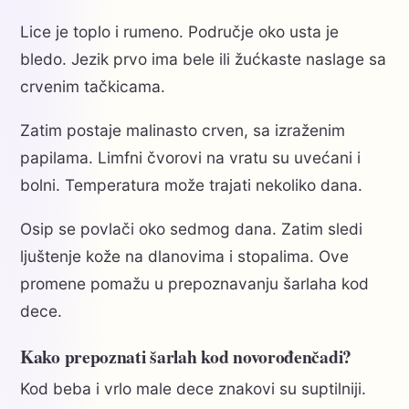
Lice je toplo i rumeno. Područje oko usta je
bledo. Jezik prvo ima bele ili žućkaste naslage sa
crvenim tačkicama.
Zatim postaje malinasto crven, sa izraženim
papilama. Limfni čvorovi na vratu su uvećani i
bolni. Temperatura može trajati nekoliko dana.
Osip se povlači oko sedmog dana. Zatim sledi
ljuštenje kože na dlanovima i stopalima. Ove
promene pomažu u prepoznavanju šarlaha kod
dece.
Kako prepoznati šarlah kod novorođenčadi?
Kod beba i vrlo male dece znakovi su suptilniji.