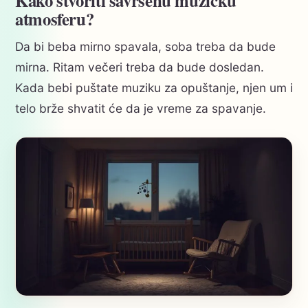
atmosferu?
Da bi beba mirno spavala, soba treba da bude
mirna. Ritam večeri treba da bude dosledan.
Kada bebi puštate muziku za opuštanje, njen um i
telo brže shvatit će da je vreme za spavanje.