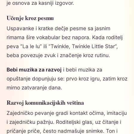
je osnova za kasniji izgovor.
Učenje kroz pesmu
Uspavanke i kratke dečje pesme sa jasnim
rimama šire vokabular bez napora. Kada roditelj
peva “La le lu” ili “Twinkle, Twinkle Little Star”,
beba povezuje zvuk i značenje kroz rutinu.
Bebi muzika za razvoj
i bebi muzika za
opuštanje dopunjuju se: prvo kroz igru, zatim kroz
mirno zatvaranje dana.
Razvoj komunikacijskih veština
Zajedničko pevanje gradi kontakt očima, imitaciju
i zajedničku pažnju. Roditeljski glas, uz čitanje i
pričanje priče, često nadmašuje snimke. Ton i