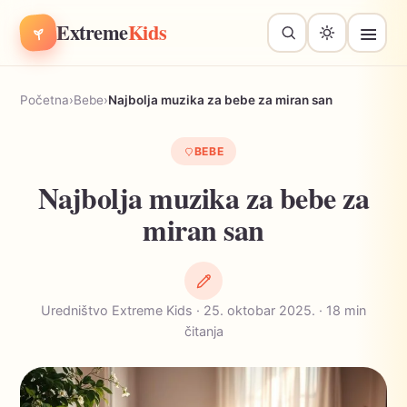
Extreme
Kids
Početna
›
Bebe
›
Najbolja muzika za bebe za miran san
BEBE
Najbolja muzika za bebe za
miran san
Uredništvo Extreme Kids · 25. oktobar 2025. · 18 min
čitanja