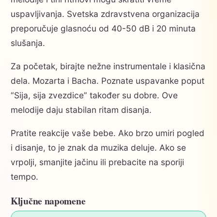
uspavljivanja. Svetska zdravstvena organizacija
preporučuje glasnoću od 40-50 dB i 20 minuta
slušanja.
Za početak, birajte nežne instrumentale i klasična
dela. Mozarta i Bacha. Poznate uspavanke poput
“Sija, sija zvezdice” također su dobre. Ove
melodije daju stabilan ritam disanja.
Pratite reakcije vaše bebe. Ako brzo umiri pogled
i disanje, to je znak da muzika deluje. Ako se
vrpolji, smanjite jačinu ili prebacite na sporiji
tempo.
Ključne napomene