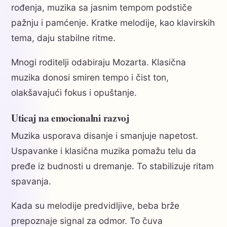
rođenja, muzika sa jasnim tempom podstiče
pažnju i pamćenje. Kratke melodije, kao klavirskih
tema, daju stabilne ritme.
Mnogi roditelji odabiraju Mozarta. Klasična
muzika donosi smiren tempo i čist ton,
olakšavajući fokus i opuštanje.
Uticaj na emocionalni razvoj
Muzika usporava disanje i smanjuje napetost.
Uspavanke i klasična muzika pomažu telu da
pređe iz budnosti u dremanje. To stabilizuje ritam
spavanja.
Kada su melodije predvidljive, beba brže
prepoznaje signal za odmor. To čuva