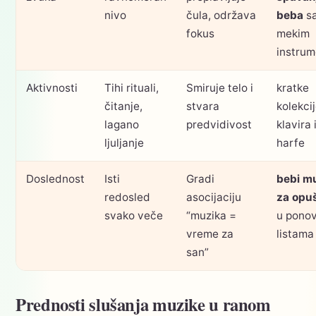
nivo
čula, održava
beba
s
fokus
mekim
instru
Aktivnosti
Tihi rituali,
Smiruje telo i
kratke
čitanje,
stvara
kolekci
lagano
predvidivost
klavira i
ljuljanje
harfe
Doslednost
Isti
Gradi
bebi m
redosled
asocijaciju
za opu
svako veče
“muzika =
u ponov
vreme za
listama
san”
Prednosti slušanja muzike u ranom