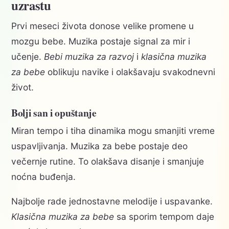
uzrastu
Prvi meseci života donose velike promene u
mozgu bebe. Muzika postaje signal za mir i
učenje.
Bebi muzika za razvoj
i
klasična muzika
za bebe
oblikuju navike i olakšavaju svakodnevni
život.
Bolji san i opuštanje
Miran tempo i tiha dinamika mogu smanjiti vreme
uspavljivanja. Muzika za bebe postaje deo
večernje rutine. To olakšava disanje i smanjuje
noćna buđenja.
Najbolje rade jednostavne melodije i uspavanke.
Klasična muzika za bebe
sa sporim tempom daje