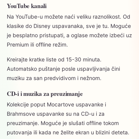
YouTube kanali
Na YouTube-u možete naći veliku raznolikost. Od
klasike do Disney uspavanaka, sve je tu. Moguće
je besplatno pristupati, a oglase možete izbeći uz
Premium ili offline režim.
Kreirajte kratke liste od 15-30 minuta.
Automatsko puštanje posle uspavljivanja čini
muziku za san predvidivom i nežnom.
CD-i i muzika za preuzimanje
Kolekcije poput Mocartove uspavanke i
Brahmsove uspavanke su na CD-u i za
preuzimanje. Moguće je slušati offline tokom
putovanja ili kada ne želite ekran u blizini deteta.