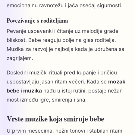
emocionalnu ravnotežu i jača osećaj sigurnosti.
Povezivanje s roditeljima
Pevanje uspavanki i čitanje uz melodije grade
bliskost. Bebe reaguju bolje na glas roditelja.
Muzika za razvoj je najbolja kada je udružena sa
zagrljajem.
Dosledni muzički rituali pred kupanje i pričicu
uspostavljaju jasan ritam večeri. Kada se
mozak
bebe i muzika
nađu u istoj rutini, postaje nežan
most između igre, smirenja i sna.
Vrste muzike koja smiruje bebe
U prvim mesecima, nežni tonovi i stabilan ritam