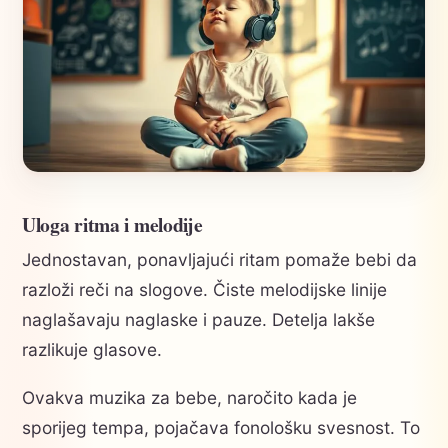
Uloga ritma i melodije
Jednostavan, ponavljajući ritam pomaže bebi da
razloži reči na slogove. Čiste melodijske linije
naglašavaju naglaske i pauze. Detelja lakše
razlikuje glasove.
Ovakva muzika za bebe, naročito kada je
sporijeg tempa, pojačava fonološku svesnost. To