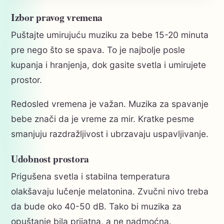
Izbor pravog vremena
Puštajte umirujuću muziku za bebe 15-20 minuta
pre nego što se spava. To je najbolje posle
kupanja i hranjenja, dok gasite svetla i umirujete
prostor.
Redosled vremena je važan. Muzika za spavanje
bebe znači da je vreme za mir. Kratke pesme
smanjuju razdražljivost i ubrzavaju uspavljivanje.
Udobnost prostora
Prigušena svetla i stabilna temperatura
olakšavaju lučenje melatonina. Zvučni nivo treba
da bude oko 40-50 dB. Tako bi muzika za
opuštanje bila prijatna, a ne nadmoćna.