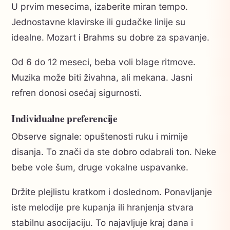
U prvim mesecima, izaberite miran tempo.
Jednostavne klavirske ili gudačke linije su
idealne. Mozart i Brahms su dobre za spavanje.
Od 6 do 12 meseci, beba voli blage ritmove.
Muzika može biti živahna, ali mekana. Jasni
refren donosi osećaj sigurnosti.
Individualne preferencije
Observe signale: opuštenosti ruku i mirnije
disanja. To znači da ste dobro odabrali ton. Neke
bebe vole šum, druge vokalne uspavanke.
Držite plejlistu kratkom i doslednom. Ponavljanje
iste melodije pre kupanja ili hranjenja stvara
stabilnu asocijaciju. To najavljuje kraj dana i