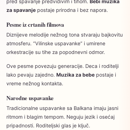
pred spavanje predvidivim i tihom.
Bebi muzika
za spavanje
postaje prirodna i bez napora.
Pesme iz crtanih filmova
Diznijeve melodije nežnog tona stvaraju bajkovitu
atmosferu. “Vilinske uspavanke” i umirene
orkestracije su tihe za popodnevni odmor.
Ove pesme povezuju generacije. Deca i roditelji
lako pevaju zajedno.
Muzika za bebe
postaje i
vreme nežnog kontakta.
Narodne uspavanke
Tradicionalne uspavanke sa Balkana imaju jasni
ritmom i blagim tempom. Neguju jezik i osećaj
pripadnosti. Roditeljski glas je ključ.