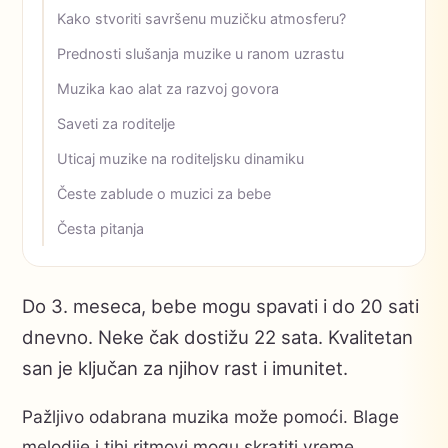
Kako stvoriti savršenu muzičku atmosferu?
Prednosti slušanja muzike u ranom uzrastu
Muzika kao alat za razvoj govora
Saveti za roditelje
Uticaj muzike na roditeljsku dinamiku
Česte zablude o muzici za bebe
Česta pitanja
Do 3. meseca, bebe mogu spavati i do 20 sati
dnevno. Neke čak dostižu 22 sata. Kvalitetan
san je ključan za njihov rast i imunitet.
Pažljivo odabrana muzika može pomoći. Blage
melodije i tihi ritmovi mogu skratiti vreme