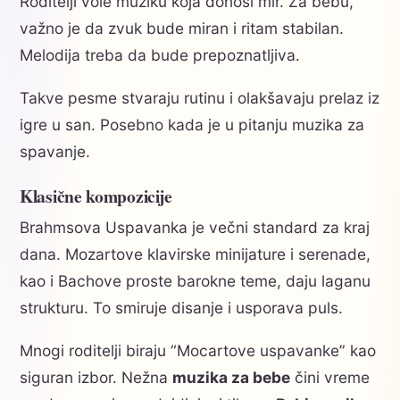
Roditelji vole muziku koja donosi mir. Za bebu,
važno je da zvuk bude miran i ritam stabilan.
Melodija treba da bude prepoznatljiva.
Takve pesme stvaraju rutinu i olakšavaju prelaz iz
igre u san. Posebno kada je u pitanju muzika za
spavanje.
Klasične kompozicije
Brahmsova Uspavanka je večni standard za kraj
dana. Mozartove klavirske minijature i serenade,
kao i Bachove proste barokne teme, daju laganu
strukturu. To smiruje disanje i usporava puls.
Mnogi roditelji biraju “Mocartove uspavanke” kao
siguran izbor. Nežna
muzika za bebe
čini vreme