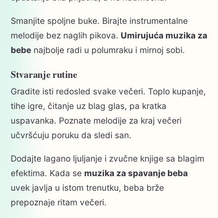
Smanjite spoljne buke. Birajte instrumentalne
melodije bez naglih pikova.
Umirujuća muzika za
bebe
najbolje radi u polumraku i mirnoj sobi.
Stvaranje rutine
Gradite isti redosled svake večeri. Toplo kupanje,
tihe igre, čitanje uz blag glas, pa kratka
uspavanka. Poznate melodije za kraj večeri
učvršćuju poruku da sledi san.
Dodajte lagano ljuljanje i zvučne knjige sa blagim
efektima. Kada se
muzika za spavanje beba
uvek javlja u istom trenutku, beba brže
prepoznaje ritam večeri.