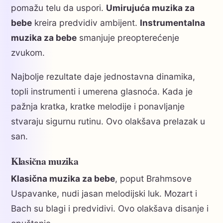
pomažu telu da uspori.
Umirujuća muzika za
bebe
kreira predvidiv ambijent.
Instrumentalna
muzika za bebe
smanjuje preopterećenje
zvukom.
Najbolje rezultate daje jednostavna dinamika,
topli instrumenti i umerena glasnoća. Kada je
pažnja kratka, kratke melodije i ponavljanje
stvaraju sigurnu rutinu. Ovo olakšava prelazak u
san.
Klasična muzika
Klasična muzika za bebe
, poput Brahmsove
Uspavanke, nudi jasan melodijski luk. Mozart i
Bach su blagi i predvidivi. Ovo olakšava disanje i