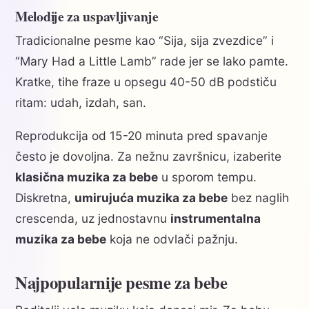
Melodije za uspavljivanje
Tradicionalne pesme kao “Sija, sija zvezdice” i
“Mary Had a Little Lamb” rade jer se lako pamte.
Kratke, tihe fraze u opsegu 40-50 dB podstiču
ritam: udah, izdah, san.
Reprodukcija od 15-20 minuta pred spavanje
često je dovoljna. Za nežnu završnicu, izaberite
klasična muzika za bebe
u sporom tempu.
Diskretna,
umirujuća muzika za bebe
bez naglih
crescenda, uz jednostavnu
instrumentalna
muzika za bebe
koja ne odvlači pažnju.
Najpopularnije pesme za bebe