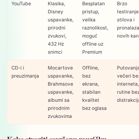
YouTube
Klasika,
Besplatan
Brzo
Disney
pristup,
testiranje
uspavanke,
velika
stilova i
prirodni
raznolikost,
pronalaz
zvukovi,
moguć
novih kan
432 Hz
offline uz
snimci
Premium
CD-i i
Mocartove
Offline,
Putovanja
preuzimanja
uspavanke,
bez
večeri be
Brahmsove
ekrana,
interneta,
uspavanke,
stabilan
rutine be
albumi sa
kvalitet
distrakcij
prirodnim
bez oglasa
zvukovima
Kako stvoriti savršenu muzičku