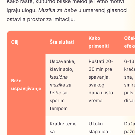
Kako raste, kulturno bliske melodije i etno motivi
igraju ulogu.
Muzika za bebe
u umerenoj glasnoći
ostavlja prostor za imitaciju.
Kako
Oček
Cilj
Šta slušati
primeniti
efek
Uspavanke,
Puštati 20-
6-13
klavir solo,
30 min pre
krać
klasična
spavanja,
sna,
Brže
muzika za
svakog
smir
uspavljivanje
bebe
sa
dana u isto
puls 
sporim
vreme
disa
tempom
Kratke teme
U toku
Duž
sa
slagalica i
pažn