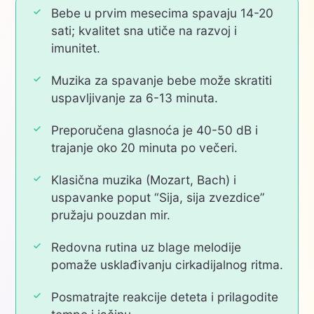
Bebe u prvim mesecima spavaju 14-20
sati; kvalitet sna utiče na razvoj i
imunitet.
Muzika za spavanje bebe može skratiti
uspavljivanje za 6-13 minuta.
Preporučena glasnoća je 40-50 dB i
trajanje oko 20 minuta po večeri.
Klasična muzika (Mozart, Bach) i
uspavanke poput “Sija, sija zvezdice”
pružaju pouzdan mir.
Redovna rutina uz blage melodije
pomaže usklađivanju cirkadijalnog ritma.
Posmatrajte reakcije deteta i prilagodite