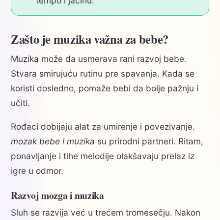
tempo i jačinu.
Zašto je muzika važna za bebe?
Muzika može da usmerava rani razvoj bebe.
Stvara smirujuću rutinu pre spavanja. Kada se
koristi dosledno, pomaže bebi da bolje pažnju i
učiti.
Rođaci dobijaju alat za umirenje i povezivanje.
mozak bebe i muzika
su prirodni partneri. Ritam,
ponavljanje i tihe melodije olakšavaju prelaz iz
igre u odmor.
Razvoj mozga i muzika
Sluh se razvija već u trećem tromesečju. Nakon