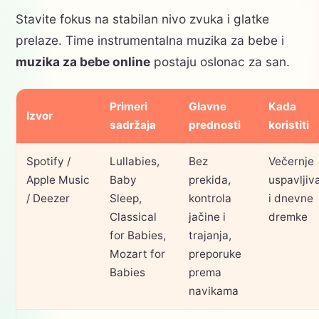
Stavite fokus na stabilan nivo zvuka i glatke
prelaze. Time instrumentalna muzika za bebe i
muzika za bebe online
postaju oslonac za san.
Primeri
Glavne
Kada
Izvor
sadržaja
prednosti
koristiti
Spotify /
Lullabies,
Bez
Večernje
Apple Music
Baby
prekida,
uspavljiv
/ Deezer
Sleep,
kontrola
i dnevne
Classical
jačine i
dremke
for Babies,
trajanja,
Mozart for
preporuke
Babies
prema
navikama