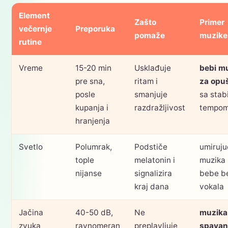
Element
Zašto
Primer
večernje
Preporuka
pomaže
muzike
rutine
Vreme
15-20 min
Usklađuje
bebi m
pre sna,
ritam i
za opu
posle
smanjuje
sa stab
kupanja i
razdražljivost
tempo
hranjenja
Svetlo
Polumrak,
Podstiče
umiruju
tople
melatonin i
muzika 
nijanse
signalizira
bebe b
kraj dana
vokala
Jačina
40-50 dB,
Ne
muzika
zvuka
ravnomeran
preplavljuje
spavan