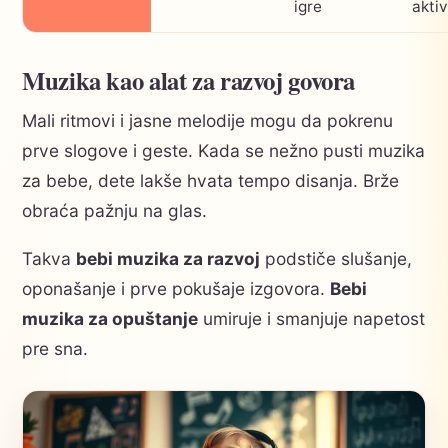
igre
aktiv
Muzika kao alat za razvoj govora
Mali ritmovi i jasne melodije mogu da pokrenu
prve slogove i geste. Kada se nežno pusti muzika
za bebe, dete lakše hvata tempo disanja. Brže
obraća pažnju na glas.
Takva
bebi muzika za razvoj
podstiče slušanje,
oponašanje i prve pokušaje izgovora.
Bebi
muzika za opuštanje
umiruje i smanjuje napetost
pre sna.