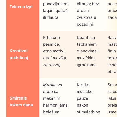
ponavljanjem,
čitanja; bez
bolje
Fokus u igri
lagani gudači
drugih
prać
ili flauta
zvukova u
zada
pozadini
Ritmične
Upariti sa
Razv
pesmice,
tapkanjem
mašt
Kreativni
etno motivi,
dlanovima i
finih
podsticaj
bebi muzika
muzičkim
pokre
za razvoj
igračkama
jezič
obra
Muzika za
Kratke
Sman
bebe
sa
muzičke
stres
Smirenje
mekanim
pauze
lakši
tokom dana
harmonijama,
nakon
prela
belešum
stimulativne
izme