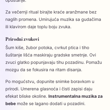
opuštanje.
Za večernji ritual birajte kraće aranžmane bez
naglih promena. Umirujuća muzika sa gudačima
ili klavirom daje toplu boju zvuka.
Prirodni zvukovi
Šum kiše, žubor potoka, cvrkut ptica i tiho
šuštanje lišća maskiraju gradske smetnje. Ovi
zvuci glatko popunjavaju tihu pozadinu. Pomažu
mozgu da se fokusira na ritam disanja.
Po mogućstvu, dopunite snimke boravkom u
prirodi. Umerena glasnoća i čisti zapisi daju
efekat bliske okoline.
Instrumentalna muzika za
bebe
može se lagano dodati u pozadini.