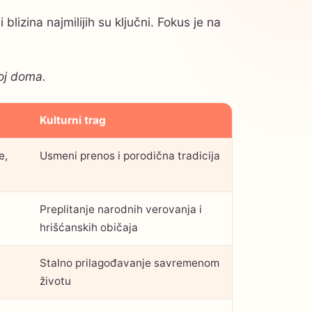
blizina najmilijih su ključni. Fokus je na
koj doma.
Kulturni trag
e,
Usmeni prenos i porodična tradicija
Preplitanje narodnih verovanja i
hrišćanskih običaja
Stalno prilagođavanje savremenom
životu