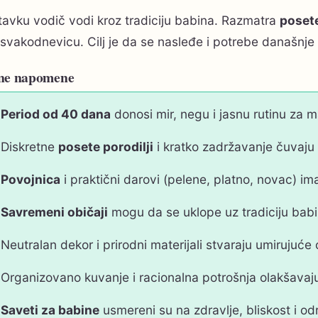
tavku vodič vodi kroz tradiciju babina. Razmatra
posete
svakodnevicu. Cilj je da se nasleđe i potrebe današnje
ne napomene
Period od 40 dana
donosi mir, negu i jasnu rutinu za 
Diskretne
posete porodilji
i kratko zadržavanje čuvaju 
Povojnica
i praktični darovi (pelene, platno, novac) ima
Savremeni običaji
mogu da se uklope uz tradiciju babi
Neutralan dekor i prirodni materijali stvaraju umirujuće
Organizovano kuvanje i racionalna potrošnja olakšava
Saveti za babine
usmereni su na zdravlje, bliskost i od