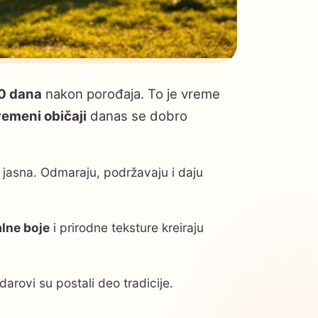
40 dana
nakon porođaja. To je vreme
emeni običaji
danas se dobro
u jasna. Odmaraju, podržavaju i daju
lne boje
i prirodne teksture kreiraju
arovi su postali deo tradicije.