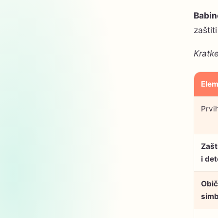
Babin
zaštit
Kratke
Elem
Prvi
Zašt
i de
Običa
simb