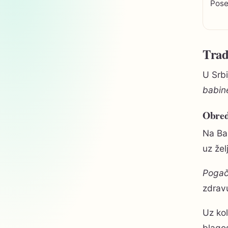
Pose
Trad
U Srbi
babin
Obredi
Na Ba
uz žel
Pogač
zdrav
Uz kol
blagos