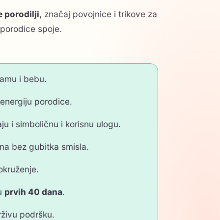
 porodilji
, značaj povojnice i trikove za
 porodice spoje.
mamu i bebu.
energiju porodice.
ju i simboličnu i korisnu ulogu.
na bez gubitka smisla.
 okruženje.
ju
prvih 40 dana
.
rživu podršku.