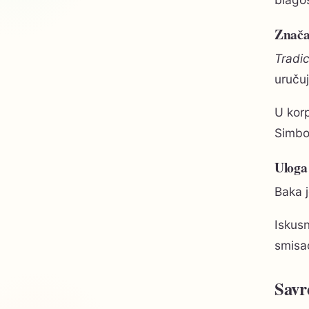
Znača
Tradic
uručuj
U kor
Simbol
Uloga
Baka 
Iskusn
smisa
Savr