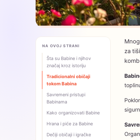
Mnoge
NA OVOJ STRANI
za tiš
Šta su Babine i njihov
kombi
značaj kroz istoriju
Babin
Tradicionalni običaji
tokom Babina
toplin
Savremeni pristupi
Poklon
Babinama
sigurn
Kako organizovati Babine
Hrana i piće za Babine
Savre
Organi
Dečiji običaji i igračke