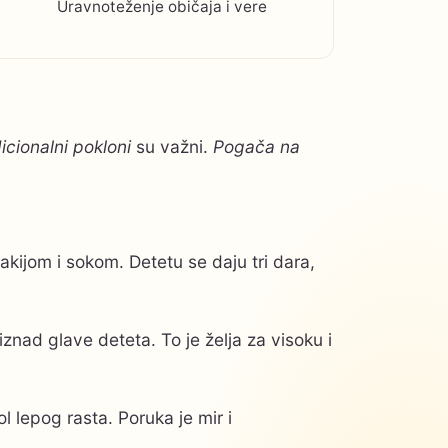
Uravnoteženje običaja i vere
icionalni pokloni
su važni.
Pogača na
akijom i sokom. Detetu se daju tri dara,
znad glave deteta. To je želja za visoku i
ol lepog rasta. Poruka je mir i