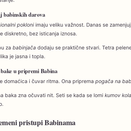
j babinskih darova
ionalni pokloni
imaju veliku važnost. Danas se zamenju
e diskretno, bez isticanja iznosa.
pu za
babinjača
dodaju se praktične stvari. Tetra pelene,
ika je jasna i topla.
 bake u pripremi Babina
je domaćica i čuvar ritma. Ona priprema
pogača na bab
a baka zna očuvati nit. Seti se kada se lomi
kumov kol
o.
emeni pristupi Babinama