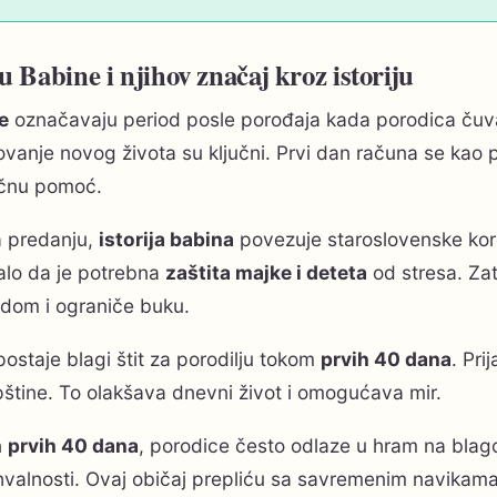
u Babine i njihov značaj kroz istoriju
e
označavaju period posle porođaja kada porodica čuv
ovanje novog života su ključni. Prvi dan računa se kao p
ičnu pomoć.
 predanju,
istorija babina
povezuje staroslovenske kore
alo da je potrebna
zaštita majke i deteta
od stresa. Za
 dom i ograniče buku.
ostaje blagi štit za porodilju tokom
prvih 40 dana
. Pri
štine. To olakšava dnevni život i omogućava mir.
n
prvih 40 dana
, porodice često odlaze u hram na blago
hvalnosti. Ovaj običaj prepliću sa savremenim navikama