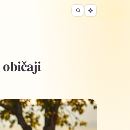
 običaji