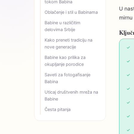
tokom Babina
U nas
Oblačenje i stil u Babinama
mirnu 
Babine u različitim
delovima Srbije
Ključ
Kako preneti tradiciju na
nove generacije
Babine kao prilika za
okupljanje porodice
Saveti za fotogafisanje
Babina
Uticaj društvenih mreža na
Babine
Česta pitanja