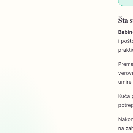
Šta s
Babin
i pošt
prakt
Prema
verov
umire
Kuća p
potrep
Nako
na za