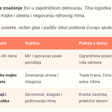
e značenje
živi u zajedničkom delovanju. Tiha logistika i 
i majke i deteta i negovanju njihovog ritma.
 posete, nežan glas i pažljiv izbor poklona čuvaju spo
ent
Suština
Praksa u domu
h 40 dana
Mir i oporavak posle
Ograničene poset
porođaja
više odmora
ita majke
Smanjenje stresa i
Topla hrana, čista
teta
izlaganja
soba, tišina
ji i
Skromnost, blagost i
Kratke čestitke,
olika
poštovanje ritma
praktični darovi