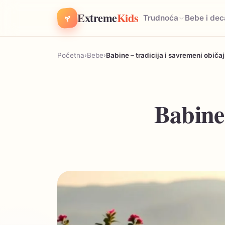
Extreme
Kids
Trudnoća
Bebe i dec
Početna
›
Bebe
›
Babine – tradicija i savremeni običaj
Babine 