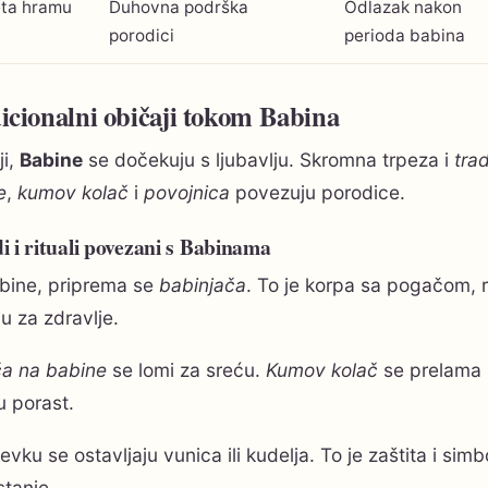
ta hramu
Duhovna podrška
Odlazak nakon
porodici
perioda babina
icionalni običaji tokom Babina
ji,
Babine
se dočekuju s ljubavlju. Skromna trpeza i
trad
e
,
kumov kolač
i
povojnica
povezuju porodice.
 i rituali povezani s Babinama
bine, priprema se
babinjača
. To je korpa sa pogačom, r
ju za zdravlje.
a na babine
se lomi za sreću.
Kumov kolač
se prelama i
u porast.
evku se ostavljaju vunica ili kudelja. To je zaštita i simb
tanje.