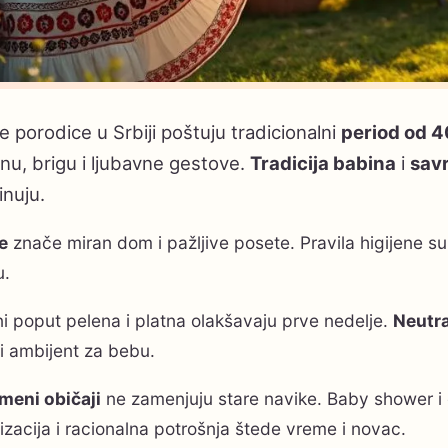
 porodice u Srbiji poštuju tradicionalni
period od 
inu, brigu i ljubavne gestove.
Tradicija babina
i
savr
nuju.
e
znače miran dom i pažljive posete. Pravila higijene s
u.
i poput pelena i platna olakšavaju prve nedelje.
Neutra
i ambijent za bebu.
meni običaji
ne zamenjuju stare navike. Baby shower i d
zacija i racionalna potrošnja štede vreme i novac.