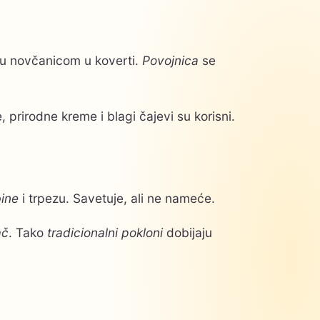
ju novčanicom u koverti.
Povojnica
se
 prirodne kreme i blagi čajevi su korisni.
ine
i trpezu. Savetuje, ali ne nameće.
ač
. Tako
tradicionalni pokloni
dobijaju