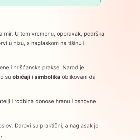
a mir. U tom vremenu, oporavak, podrška
rvi u nizu, s naglaskom na tišinu i
ne i hrišćanske prakse. Narod je
to su
običaji i simbolika
oblikovani da
jatelji i rodbina donose hranu i osnovne
slov. Darovi su praktični, a naglasak je
.