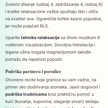
Svesno disanje
(udisaj 4, zadržavanje 4, izdisaj 6)
i kratke relaksacione vežbe opuštaju telo i utiču
na kvalitet sna. Ograničite kofein kasno popodne,
jer može pojačati RLS.
Uparite
tehnike relaksacije
sa tihom muzikom ili
vođenom vizualizacijom. Dovoljna hidratacija i
lagana užina bogata magnezijumom takođe
pomažu da napetost popusti.
Podrška partnera i porodice
Otvoreno recite koje granice su vam važne, na
primer oko dodirivanja stomaka. Jasni dogovori i
podrška trudnicama
kroz praktičnu pomoć u
kući (kuvanje, kupovina, slaganje stvari) skidaju