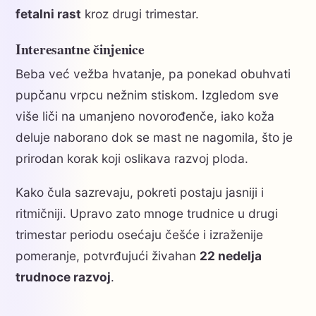
fetalni rast
kroz drugi trimestar.
Interesantne činjenice
Beba već vežba hvatanje, pa ponekad obuhvati
pupčanu vrpcu nežnim stiskom. Izgledom sve
više liči na umanjeno novorođenče, iako koža
deluje naborano dok se mast ne nagomila, što je
prirodan korak koji oslikava razvoj ploda.
Kako čula sazrevaju, pokreti postaju jasniji i
ritmičniji. Upravo zato mnoge trudnice u drugi
trimestar periodu osećaju češće i izraženije
pomeranje, potvrđujući živahan
22 nedelja
trudnoce razvoj
.