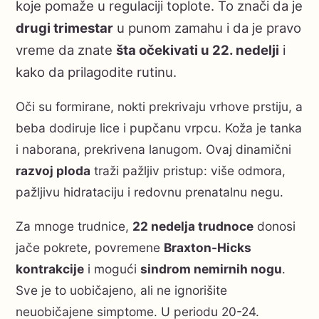
koje pomaže u regulaciji toplote. To znači da je
drugi trimestar
u punom zamahu i da je pravo
vreme da znate
šta očekivati u 22. nedelji
i
kako da prilagodite rutinu.
Oči su formirane, nokti prekrivaju vrhove prstiju, a
beba dodiruje lice i pupčanu vrpcu. Koža je tanka
i naborana, prekrivena lanugom. Ovaj dinamični
razvoj ploda
traži pažljiv pristup: više odmora,
pažljivu hidrataciju i redovnu prenatalnu negu.
Za mnoge trudnice,
22 nedelja trudnoce
donosi
jače pokrete, povremene
Braxton-Hicks
kontrakcije
i mogući
sindrom nemirnih nogu
.
Sve je to uobičajeno, ali ne ignorišite
neuobičajene simptome. U periodu 20-24.