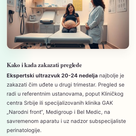
Kako i kada zakazati preglede
Ekspertski ultrazvuk 20-24 nedelja
najbolje je
zakazati čim uđete u drugi trimestar. Pregled se
radi u referentnim ustanovama, poput Kliničkog
centra Srbije ili specijalizovanih klinika GAK
„Narodni front“, Medigroup i Bel Medic, na
savremenom aparatu i uz nadzor subspecijaliste
perinatologije.