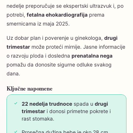
nedelje preporučuje se ekspertski ultrazvuk i, po
potrebi,
fetalna ehokardiografija
prema
smernicama iz maja 2025.
Uz dobar plan i poverenje u ginekologa,
drugi
trimestar
može proteći mirnije. Jasne informacije
o razvoju ploda i dosledna
prenatalna nega
pomažu da donosite sigurne odluke svakog
dana.
Ključne napomene
22 nedelja trudnoce
spada u
drugi
trimestar
i donosi primetne pokrete i
rast stomaka.
Prosečna dužina bebe je oko 28 cm,