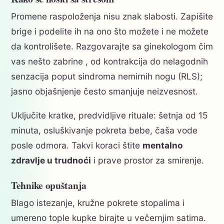
Promene raspoloženja nisu znak slabosti. Zapišite
brige i podelite ih na ono što možete i ne možete
da kontrolišete. Razgovarajte sa ginekologom čim
vas nešto zabrine , od kontrakcija do nelagodnih
senzacija poput sindroma nemirnih nogu (RLS);
jasno objašnjenje često smanjuje neizvesnost.
Uključite kratke, predvidljive rituale: šetnja od 15
minuta, osluškivanje pokreta bebe, čaša vode
posle odmora. Takvi koraci štite
mentalno
zdravlje u trudnoći
i prave prostor za smirenje.
Tehnike opuštanja
Blago istezanje, kružne pokrete stopalima i
umereno tople kupke birajte u večernjim satima.