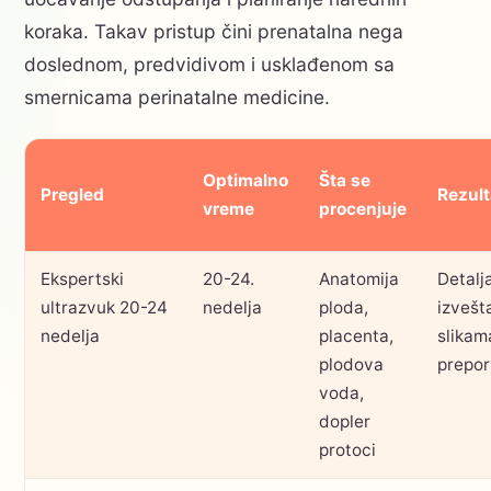
koraka. Takav pristup čini prenatalna nega
doslednom, predvidivom i usklađenom sa
smernicama perinatalne medicine.
Optimalno
Šta se
Pregled
Rezult
vreme
procenjuje
Ekspertski
20-24.
Anatomija
Detalj
ultrazvuk 20-24
nedelja
ploda,
izvešt
nedelja
placenta,
slikama
plodova
prepo
voda,
dopler
protoci