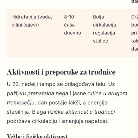
da
Hidratacija (voda,
8-10
Bolja
Drž
biljni čajevi)
čaša
cirkulacija i
bo
dnevno
regulacija
pri
stolice
to
da
Aktivnosti i preporuke za trudnice
U 22. nedelji tempo se prilagođava telu. Uz
pažljivu
prenatalna nega
i jasne
rutine u drugom
tromesečju
, dan postaje lakši, a energija
stabilnija. Blaga
fizička aktivnost u trudnoći
podržava cirkulaciju i smanjuje napetost.
Vežbe i fizička aktivnost