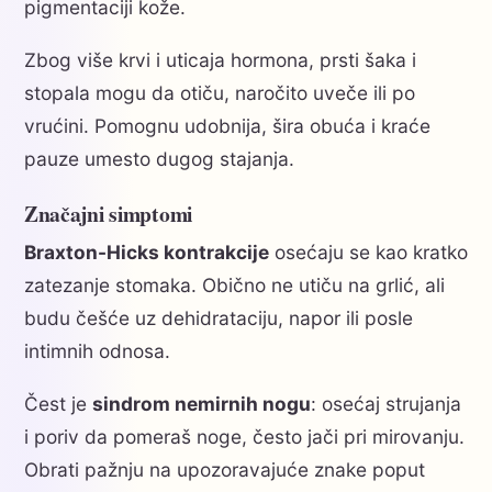
pigmentaciji kože.
Zbog više krvi i uticaja hormona, prsti šaka i
stopala mogu da otiču, naročito uveče ili po
vrućini. Pomognu udobnija, šira obuća i kraće
pauze umesto dugog stajanja.
Značajni simptomi
Braxton-Hicks kontrakcije
osećaju se kao kratko
zatezanje stomaka. Obično ne utiču na grlić, ali
budu češće uz dehidrataciju, napor ili posle
intimnih odnosa.
Čest je
sindrom nemirnih nogu
: osećaj strujanja
i poriv da pomeraš noge, često jači pri mirovanju.
Obrati pažnju na upozoravajuće znake poput