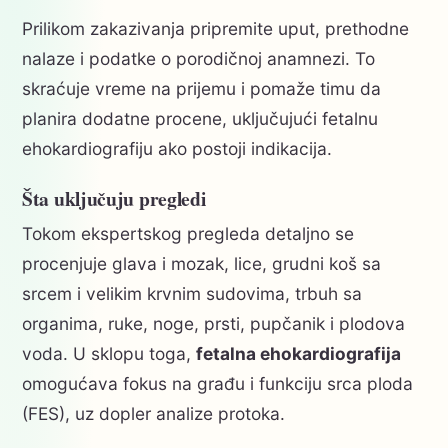
Prilikom zakazivanja pripremite uput, prethodne
nalaze i podatke o porodičnoj anamnezi. To
skraćuje vreme na prijemu i pomaže timu da
planira dodatne procene, uključujući fetalnu
ehokardiografiju ako postoji indikacija.
Šta uključuju pregledi
Tokom ekspertskog pregleda detaljno se
procenjuje glava i mozak, lice, grudni koš sa
srcem i velikim krvnim sudovima, trbuh sa
organima, ruke, noge, prsti, pupčanik i plodova
voda. U sklopu toga,
fetalna ehokardiografija
omogućava fokus na građu i funkciju srca ploda
(FES), uz dopler analize protoka.