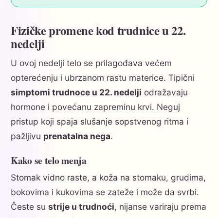
Fizičke promene kod trudnice u 22.
nedelji
U ovoj nedelji telo se prilagođava većem
opterećenju i ubrzanom rastu materice. Tipični
simptomi trudnoce u 22. nedelji
odražavaju
hormone i povećanu zapreminu krvi. Neguj
pristup koji spaja slušanje sopstvenog ritma i
pažljivu
prenatalna nega
.
Kako se telo menja
Stomak vidno raste, a koža na stomaku, grudima,
bokovima i kukovima se zateže i može da svrbi.
Česte su
strije u trudnoći
, nijanse variraju prema