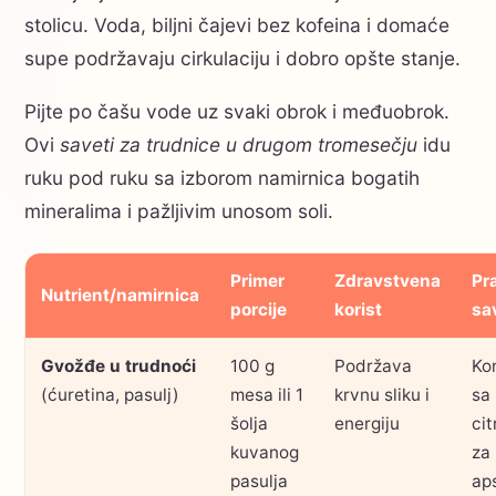
stolicu. Voda, biljni čajevi bez kofeina i domaće
supe podržavaju cirkulaciju i dobro opšte stanje.
Pijte po čašu vode uz svaki obrok i međuobrok.
Ovi
saveti za trudnice u drugom tromesečju
idu
ruku pod ruku sa izborom namirnica bogatih
mineralima i pažljivim unosom soli.
Primer
Zdravstvena
Pr
Nutrient/namirnica
porcije
korist
sa
Gvožđe u trudnoći
100 g
Podržava
Ko
(ćuretina, pasulj)
mesa ili 1
krvnu sliku i
sa
šolja
energiju
ci
kuvanog
za 
pasulja
ap