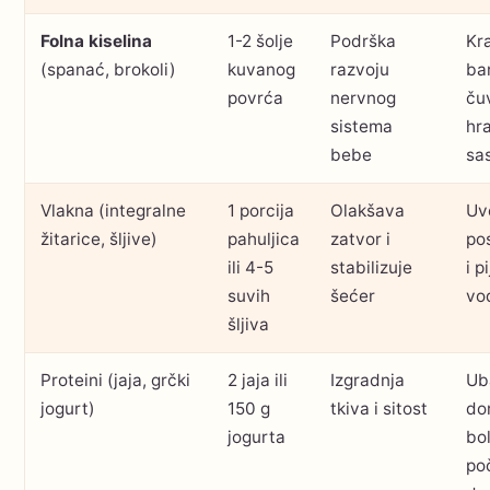
Folna kiselina
1-2 šolje
Podrška
Kr
(spanać, brokoli)
kuvanog
razvoju
ba
povrća
nervnog
ču
sistema
hra
bebe
sa
Vlakna (integralne
1 porcija
Olakšava
Uv
žitarice, šljive)
pahuljica
zatvor i
po
ili 4-5
stabilizuje
i p
suvih
šećer
vo
šljiva
Proteini (jaja, grčki
2 jaja ili
Izgradnja
Ub
jogurt)
150 g
tkiva i sitost
do
jogurta
bol
po