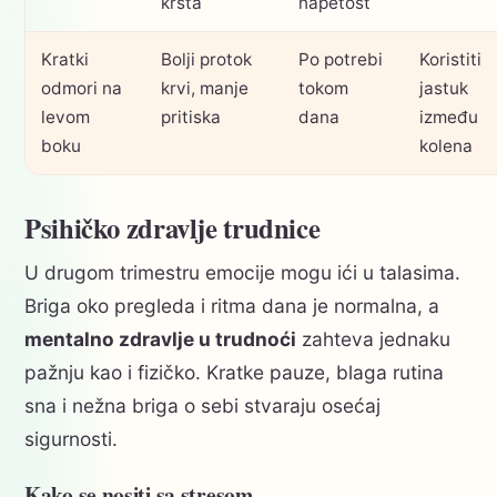
krsta
napetost
Kratki
Bolji protok
Po potrebi
Koristiti
odmori na
krvi, manje
tokom
jastuk
levom
pritiska
dana
između
boku
kolena
Psihičko zdravlje trudnice
U drugom trimestru emocije mogu ići u talasima.
Briga oko pregleda i ritma dana je normalna, a
mentalno zdravlje u trudnoći
zahteva jednaku
pažnju kao i fizičko. Kratke pauze, blaga rutina
sna i nežna briga o sebi stvaraju osećaj
sigurnosti.
Kako se nositi sa stresom