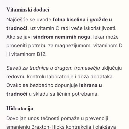
Vitaminski dodaci
Najčešće se uvode
folna kiselina
i
gvožđe u
trudnoći
, uz vitamin C radi veće iskoristljivosti.
Ako se javi
sindrom nemirnih nogu
, lekar može
proceniti potrebu za magnezijumom, vitaminom D
ili vitaminom B12.
Saveti za trudnice u drugom tromesečju
uključuju
redovnu kontrolu laboratorije i doza dodataka.
Ovako se bezbedno dopunjuje
ishrana u
trudnoći
u skladu sa ličnim potrebama.
Hidratacija
Dovoljan unos tečnosti pomaže u prevenciji i
smanjenju Braxton-Hicks kontrakcija i olakšava