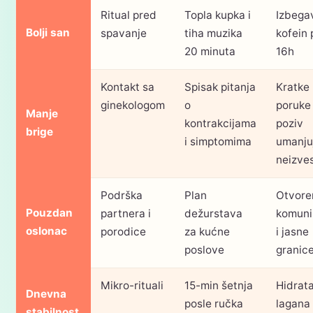
Ritual pred
Topla kupka i
Izbega
Bolji san
spavanje
tiha muzika
kofein 
20 minuta
16h
Kontakt sa
Spisak pitanja
Kratke
ginekologom
o
poruke i
Manje
kontrakcijama
poziv
brige
i simptomima
umanju
neizve
Podrška
Plan
Otvore
Pouzdan
partnera i
dežurstava
komuni
oslonac
porodice
za kućne
i jasne
poslove
granic
Mikro-rituali
15-min šetnja
Hidrata
Dnevna
posle ručka
lagana
stabilnost