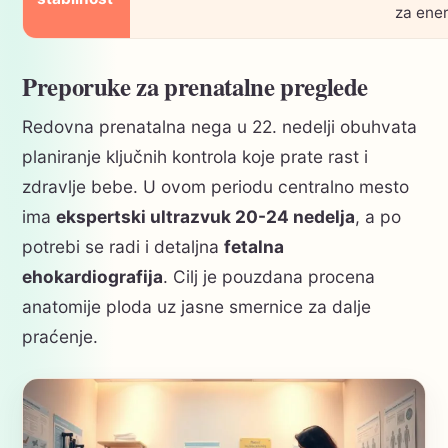
za ener
Preporuke za prenatalne preglede
Redovna prenatalna nega u 22. nedelji obuhvata
planiranje ključnih kontrola koje prate rast i
zdravlje bebe. U ovom periodu centralno mesto
ima
ekspertski ultrazvuk 20-24 nedelja
, a po
potrebi se radi i detaljna
fetalna
ehokardiografija
. Cilj je pouzdana procena
anatomije ploda uz jasne smernice za dalje
praćenje.