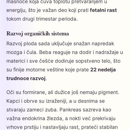
masnoće koja čuva toplotu pretvaranjem u
energiju, što je važan deo koji prati
fetalni rast
tokom drugi trimestar perioda.
Razvoj organičkih sistema
Razvoj ploda sada uključuje snažan napredak
mozga i čula. Beba reaguje na dodir i nadražaje u
materici i sve češće dodiruje sopstveno telo, što
su finije motorne veštine koje prate
22 nedelja
trudnoce razvoj
.
Oči su formirane, ali dužice još nemaju pigment.
Kapci i obrve su izraženiji, a u desnima se
stvaraju zameci zuba. Pankreas sazreva kao
važna endokrina žlezda, a nokti već prekrivaju
vrhove prstiju i nastavljaju rast, prateći stabilan