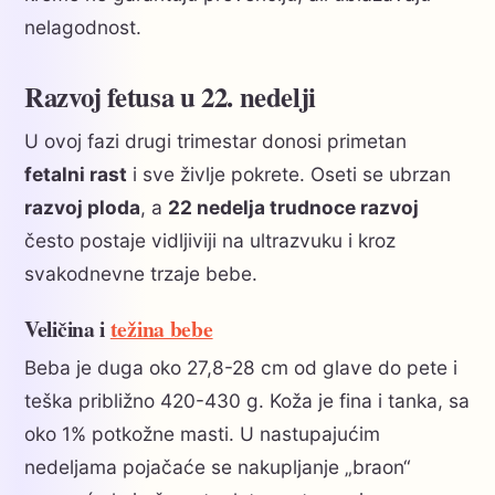
nelagodnost.
Razvoj fetusa u 22. nedelji
U ovoj fazi drugi trimestar donosi primetan
fetalni rast
i sve življe pokrete. Oseti se ubrzan
razvoj ploda
, a
22 nedelja trudnoce razvoj
često postaje vidljiviji na ultrazvuku i kroz
svakodnevne trzaje bebe.
Veličina i
težina bebe
Beba je duga oko 27,8-28 cm od glave do pete i
teška približno 420-430 g. Koža je fina i tanka, sa
oko 1% potkožne masti. U nastupajućim
nedeljama pojačaće se nakupljanje „braon“