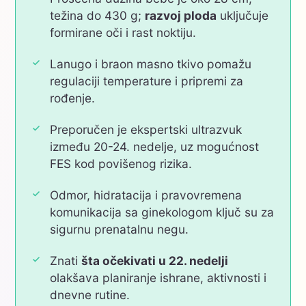
težina do 430 g;
razvoj ploda
uključuje
formirane oči i rast noktiju.
Lanugo i braon masno tkivo pomažu
regulaciji temperature i pripremi za
rođenje.
Preporučen je ekspertski ultrazvuk
između 20-24. nedelje, uz mogućnost
FES kod povišenog rizika.
Odmor, hidratacija i pravovremena
komunikacija sa ginekologom ključ su za
sigurnu prenatalnu negu.
Znati
šta očekivati u 22. nedelji
olakšava planiranje ishrane, aktivnosti i
dnevne rutine.