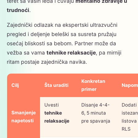
teret sa vaših leđa i čuvaju
mentalno zdravlje u
trudnoći
.
Zajednički odlazak na ekspertski ultrazvučni
pregled i deljenje beleški sa susreta pružaju
osećaj bliskosti sa bebom. Partner može da
vežba sa vama
tehnike relaksacije
, pa mirniji
ritam postaje zajednička navika.
Konkretan
Cilj
Šta uraditi
Napom
primer
Uvesti
Disanje 4-4-
Dodati
Smanjenje
tehnike
6, 5 minuta
istezan
napetosti
relaksacije
pre spavanja
listova
RLS