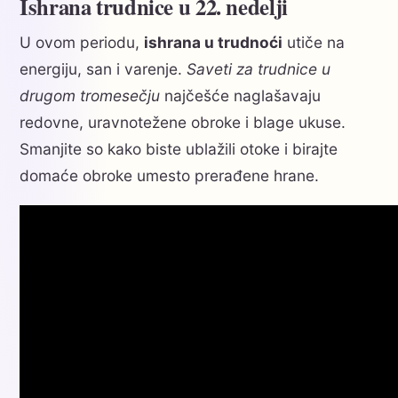
Ishrana trudnice u 22. nedelji
U ovom periodu,
ishrana u trudnoći
utiče na
energiju, san i varenje.
Saveti za trudnice u
drugom tromesečju
najčešće naglašavaju
redovne, uravnotežene obroke i blage ukuse.
Smanjite so kako biste ublažili otoke i birajte
domaće obroke umesto prerađene hrane.