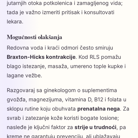
jutarnjih otoka potkolenica i zamagljenog vida;
tada je važno izmeriti pritisak i konsultovati
lekara.
Mogućnosti olakšanja
Redovna voda i kraći odmori često smiruju
Braxton-Hicks kontrakcije
. Kod RLS pomažu
blago istezanje, masaža, umereno tople kupke i
lagane vežbe.
Razgovaraj sa ginekologom o suplementima
gvožđa, magnezijuma, vitamina D, B12 i folata u
sklopu rutine koju obuhvata
prenatalna nega
. Za
svrab i zatezanje kože koristi bogate losione;
nasleđe je ključni faktor za
strije u trudnoći
, pa
kreme ne garantuju prevenciju, ali ublažavaju