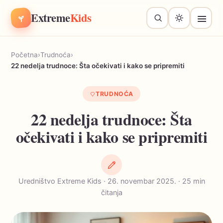
Extreme
Kids
Početna
›
Trudnoća
›
22 nedelja trudnoce: Šta očekivati i kako se pripremiti
TRUDNOĆA
22 nedelja trudnoce: Šta
očekivati i kako se pripremiti
Uredništvo Extreme Kids · 26. novembar 2025. · 25 min
čitanja