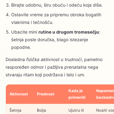
Birajte udobnu, širu obuću i odeću koja diše.
Ostavite vreme za pripremu obroka bogatih
vlaknima i tečnošću.
Ubacite mini
rutine u drugom tromesečju
:
šetnja posle doručka, blago istezanje
popodne.
Dosledna
fizička aktivnost u trudnoći
, pametno
raspoređen odmor i pažljiva
prenatalna nega
stvaraju ritam koji podržava i telo i um.
Kada je
Napome
Aktivnost
Prednost
primeniti
bezbedno
Šetnja
Bolja
Ujutru ili
Nositi vo