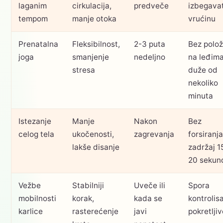
laganim
cirkulacija,
predveče
izbegavat
tempom
manje otoka
vrućinu
Prenatalna
Fleksibilnost,
2-3 puta
Bez polož
joga
smanjenje
nedeljno
na leđim
stresa
duže od
nekoliko
minuta
Istezanje
Manje
Nakon
Bez
celog tela
ukočenosti,
zagrevanja
forsiranja
lakše disanje
zadržaj 1
20 sekun
Vežbe
Stabilniji
Uveče ili
Spora
mobilnosti
korak,
kada se
kontrolis
karlice
rasterećenje
javi
pokretljiv