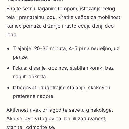
Birajte šetnju laganim tempom, istezanje celog
tela i prenatalnu jogu. Kratke vežbe za mobilnost
karlice pomažu držanje i rasterećuju donji deo
leđa.
Trajanje: 20-30 minuta, 4-5 puta nedeljno, uz
pauze.
Fokus: disanje kroz nos, stabilan korak, bez
naglih pokreta.
Izbegavati: dugotrajno stajanje, skokove i
preterane napore.
Aktivnost uvek prilagodite savetu ginekologa.
Ako se jave vrtoglavica, bol ili zaduvanost,
stanite i odmorite se.