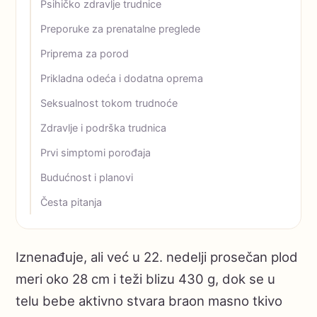
Psihičko zdravlje trudnice
Preporuke za prenatalne preglede
Priprema za porod
Prikladna odeća i dodatna oprema
Seksualnost tokom trudnoće
Zdravlje i podrška trudnica
Prvi simptomi porođaja
Budućnost i planovi
Česta pitanja
Iznenađuje, ali već u 22. nedelji prosečan plod
meri oko 28 cm i teži blizu 430 g, dok se u
telu bebe aktivno stvara braon masno tkivo