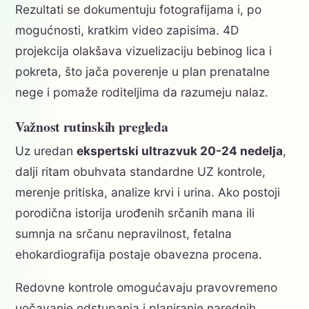
Rezultati se dokumentuju fotografijama i, po
mogućnosti, kratkim video zapisima. 4D
projekcija olakšava vizuelizaciju bebinog lica i
pokreta, što jača poverenje u plan prenatalne
nege i pomaže roditeljima da razumeju nalaz.
Važnost rutinskih pregleda
Uz uredan
ekspertski ultrazvuk 20-24 nedelja
,
dalji ritam obuhvata standardne UZ kontrole,
merenje pritiska, analize krvi i urina. Ako postoji
porodična istorija urođenih srčanih mana ili
sumnja na srčanu nepravilnost, fetalna
ehokardiografija postaje obavezna procena.
Redovne kontrole omogućavaju pravovremeno
uočavanje odstupanja i planiranje narednih