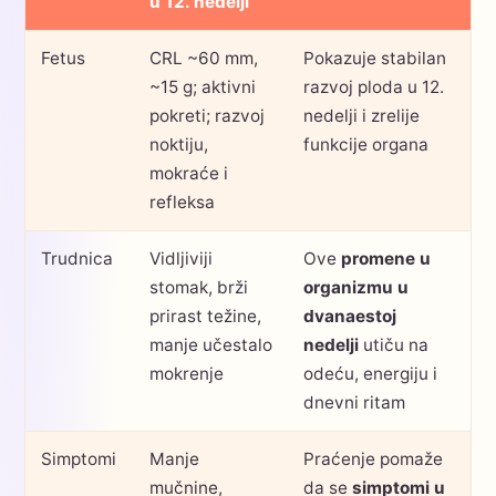
u 12. nedelji
Fetus
CRL ~60 mm,
Pokazuje stabilan
~15 g; aktivni
razvoj ploda u 12.
pokreti; razvoj
nedelji i zrelije
noktiju,
funkcije organa
mokraće i
refleksa
Trudnica
Vidljiviji
Ove
promene u
stomak, brži
organizmu u
prirast težine,
dvanaestoj
manje učestalo
nedelji
utiču na
mokrenje
odeću, energiju i
dnevni ritam
Simptomi
Manje
Praćenje pomaže
mučnine,
da se
simptomi u