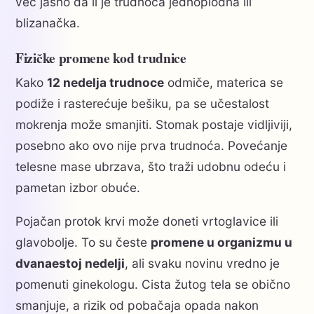
već jasno da li je trudnoća jednoplodna ili
blizanačka.
Fizičke promene kod trudnice
Kako
12 nedelja trudnoce
odmiče, materica se
podiže i rasterećuje bešiku, pa se učestalost
mokrenja može smanjiti. Stomak postaje vidljiviji,
posebno ako ovo nije prva trudnoća. Povećanje
telesne mase ubrzava, što traži udobnu odeću i
pametan izbor obuće.
Pojačan protok krvi može doneti vrtoglavice ili
glavobolje. To su česte
promene u organizmu u
dvanaestoj nedelji
, ali svaku novinu vredno je
pomenuti ginekologu. Cista žutog tela se obično
smanjuje, a rizik od pobačaja opada nakon