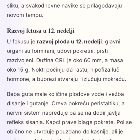
sliku, a svakodnevne navike se prilagođavaju
novom tempu.
Razvoj fetusa u 12. nedelji
U fokusu je
razvoj ploda u 12. nedelji
: glavni
organi su formirani, udovi pokretni, prsti
razdvojeni. Dužina CRL je oko 60 mm, a masa
oko 15 g. Nokti počinju da rastu, hipofiza luči
hormone, a bubrezi stvaraju i izlučuju mokraću.
Beba guta male količine plodove vode i vežba
disanje i gutanje. Creva pokreću peristaltiku, a
nervni sistem napreduje pa se na dodir javlja
refleks sisanja. Kapci prave blage pokrete. Pol se
obično ne utvrđuje pouzdano do kasnije, ali je