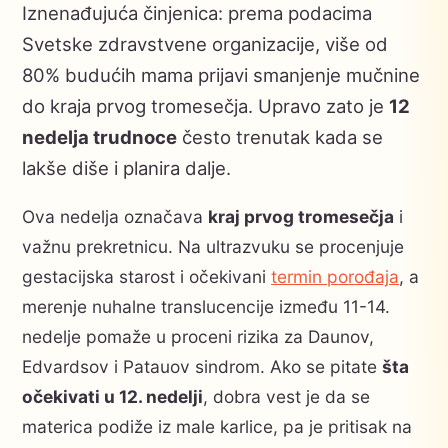
Iznenađujuća činjenica: prema podacima
Svetske zdravstvene organizacije, više od
80% budućih mama prijavi smanjenje mučnine
do kraja prvog tromesečja. Upravo zato je
12
nedelja trudnoce
često trenutak kada se
lakše diše i planira dalje.
Ova nedelja označava
kraj prvog tromesečja
i
važnu prekretnicu. Na ultrazvuku se procenjuje
gestacijska starost i očekivani
termin porođaja
, a
merenje nuhalne translucencije između 11-14.
nedelje pomaže u proceni rizika za Daunov,
Edvardsov i Patauov sindrom. Ako se pitate
šta
očekivati u 12. nedelji
, dobra vest je da se
materica podiže iz male karlice, pa je pritisak na