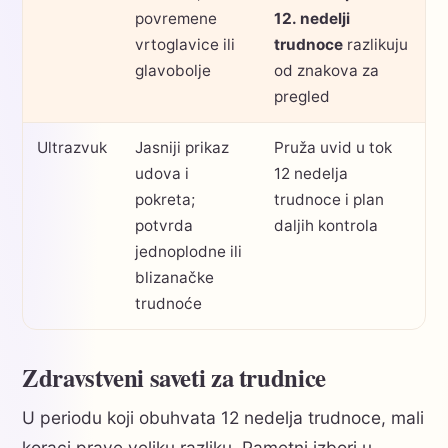
povremene
12. nedelji
vrtoglavice ili
trudnoce
razlikuju
glavobolje
od znakova za
pregled
Ultrazvuk
Jasniji prikaz
Pruža uvid u tok
udova i
12 nedelja
pokreta;
trudnoce i plan
potvrda
daljih kontrola
jednoplodne ili
blizanačke
trudnoće
Zdravstveni saveti za trudnice
U periodu koji obuhvata 12 nedelja trudnoce, mali
koraci prave veliku razliku. Pametni izbori u