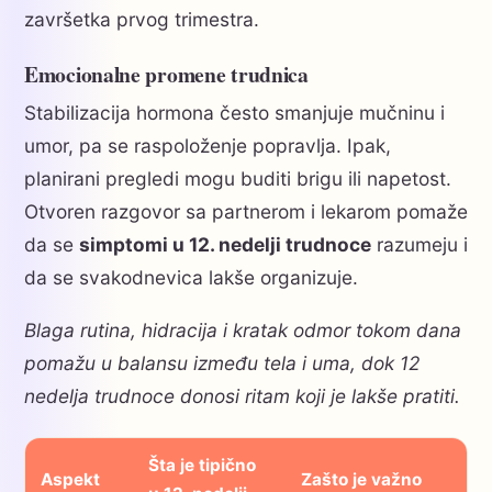
završetka prvog trimestra.
Emocionalne promene trudnica
Stabilizacija hormona često smanjuje mučninu i
umor, pa se raspoloženje popravlja. Ipak,
planirani pregledi mogu buditi brigu ili napetost.
Otvoren razgovor sa partnerom i lekarom pomaže
da se
simptomi u 12. nedelji trudnoce
razumeju i
da se svakodnevica lakše organizuje.
Blaga rutina, hidracija i kratak odmor tokom dana
pomažu u balansu između tela i uma, dok 12
nedelja trudnoce donosi ritam koji je lakše pratiti.
Šta je tipično
Aspekt
Zašto je važno