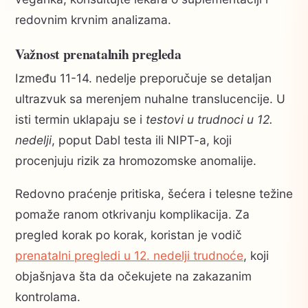
redovnim krvnim analizama.
Važnost prenatalnih pregleda
Između 11-14. nedelje preporučuje se detaljan
ultrazvuk sa merenjem nuhalne translucencije. U
isti termin uklapaju se i
testovi u trudnoci u 12.
nedelji
, poput Dabl testa ili NIPT-a, koji
procenjuju rizik za hromozomske anomalije.
Redovno praćenje pritiska, šećera i telesne težine
pomaže ranom otkrivanju komplikacija. Za
pregled korak po korak, koristan je vodič
prenatalni pregledi u 12. nedelji trudnoće
, koji
objašnjava šta da očekujete na zakazanim
kontrolama.