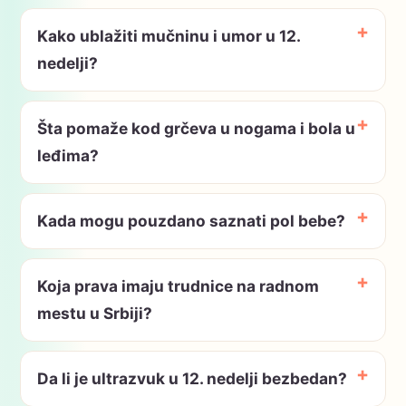
Kako ublažiti mučninu i umor u 12.
nedelji?
Šta pomaže kod grčeva u nogama i bola u
leđima?
Kada mogu pouzdano saznati pol bebe?
Koja prava imaju trudnice na radnom
mestu u Srbiji?
Da li je ultrazvuk u 12. nedelji bezbedan?