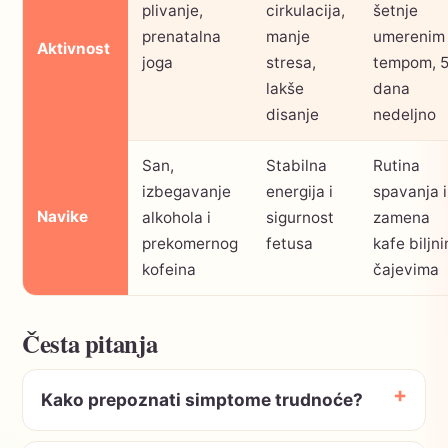
plivanje,
cirkulacija,
šetnje
prenatalna
manje
umerenim
Aktivnost
joga
stresa,
tempom, 
lakše
dana
disanje
nedeljno
San,
Stabilna
Rutina
izbegavanje
energija i
spavanja i
Navike
alkohola i
sigurnost
zamena
prekomernog
fetusa
kafe biljn
kofeina
čajevima
Česta pitanja
Kako prepoznati simptome trudnoće?