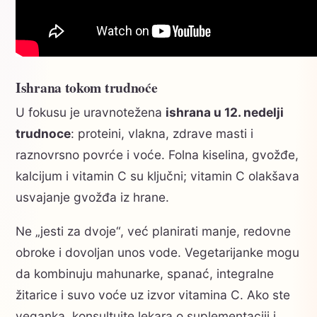
Ishrana tokom trudnoće
U fokusu je uravnotežena
ishrana u 12. nedelji
trudnoce
: proteini, vlakna, zdrave masti i
raznovrsno povrće i voće. Folna kiselina, gvožđe,
kalcijum i vitamin C su ključni; vitamin C olakšava
usvajanje gvožđa iz hrane.
Ne „jesti za dvoje“, već planirati manje, redovne
obroke i dovoljan unos vode. Vegetarijanke mogu
da kombinuju mahunarke, spanać, integralne
žitarice i suvo voće uz izvor vitamina C. Ako ste
veganka, konsultujte lekara o suplementaciji i