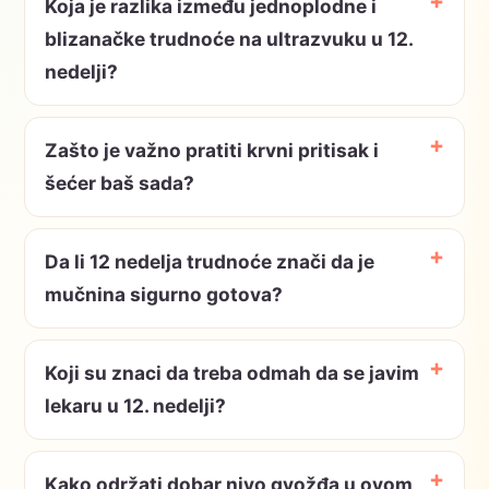
Koja je razlika između jednoplodne i
blizanačke trudnoće na ultrazvuku u 12.
nedelji?
Zašto je važno pratiti krvni pritisak i
šećer baš sada?
Da li 12 nedelja trudnoće znači da je
mučnina sigurno gotova?
Koji su znaci da treba odmah da se javim
lekaru u 12. nedelji?
Kako održati dobar nivo gvožđa u ovom