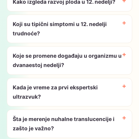
Kako izgleda razvoj ploda u 12. nedelji?
Koji su tipični simptomi u 12. nedelji
trudnoće?
Koje se promene događaju u organizmu u
dvanaestoj nedelji?
Kada je vreme za prvi ekspertski
ultrazvuk?
Šta je merenje nuhalne translucencije i
zašto je važno?