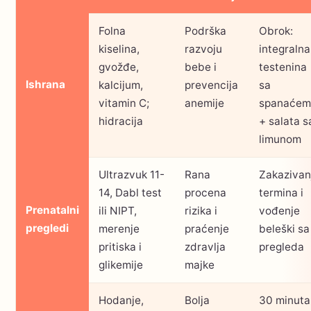
Folna
Podrška
Obrok:
kiselina,
razvoju
integralna
gvožđe,
bebe i
testenina
Ishrana
kalcijum,
prevencija
sa
vitamin C;
anemije
spanaćem
hidracija
+ salata s
limunom
Ultrazvuk 11-
Rana
Zakazivan
14, Dabl test
procena
termina i
Prenatalni
ili NIPT,
rizika i
vođenje
pregledi
merenje
praćenje
beleški sa
pritiska i
zdravlja
pregleda
glikemije
majke
Hodanje,
Bolja
30 minuta