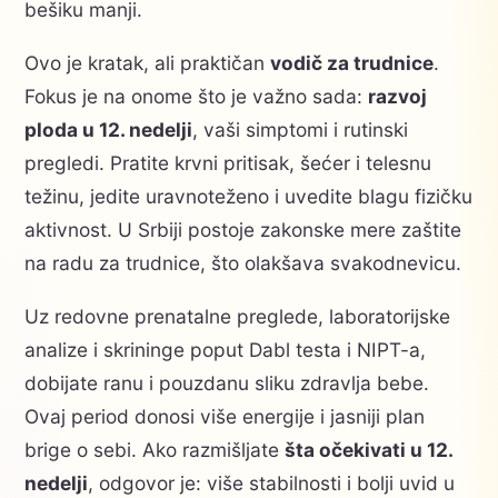
bešiku manji.
Ovo je kratak, ali praktičan
vodič za trudnice
.
Fokus je na onome što je važno sada:
razvoj
ploda u 12. nedelji
, vaši simptomi i rutinski
pregledi. Pratite krvni pritisak, šećer i telesnu
težinu, jedite uravnoteženo i uvedite blagu fizičku
aktivnost. U Srbiji postoje zakonske mere zaštite
na radu za trudnice, što olakšava svakodnevicu.
Uz redovne prenatalne preglede, laboratorijske
analize i skrininge poput Dabl testa i NIPT-a,
dobijate ranu i pouzdanu sliku zdravlja bebe.
Ovaj period donosi više energije i jasniji plan
brige o sebi. Ako razmišljate
šta očekivati u 12.
nedelji
, odgovor je: više stabilnosti i bolji uvid u