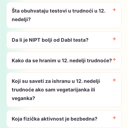
Šta obuhvataju testovi u trudnoći u 12.
nedelji?
Da li je NIPT bolji od Dabl testa?
Kako da se hranim u 12. nedelji trudnoće?
Koji su saveti za ishranu u 12. nedelji
trudnoće ako sam vegetarijanka ili
veganka?
Koja fizička aktivnost je bezbedna?