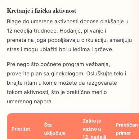
Kretanje i fizička aktivnost
Blage do umerene aktivnosti donose olakšanje u
12 nedelja trudnoce. Hodanje, plivanje i
prenatalna joga poboljšavaju cirkulaciju, smanjuju
stres i mogu ublažiti bol u leđima i grčeve.
Pre nego što počnete program vežbanja,
proverite plan sa ginekologom. Osluškujte telo i
birajte ritam u kome možete da razgovarate
tokom aktivnosti, što je praktično merilo
umerenog napora.
Zašto je
Šta
Praktičan
Prioritet
važno u
uključuje
primer
12. nedelji