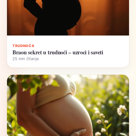
TRUDNOĆA
Braon sekret u trudnoći – uzroci i saveti
25 min čitanja