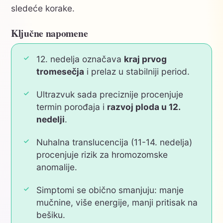
sledeće korake.
Ključne napomene
12. nedelja označava
kraj prvog
tromesečja
i prelaz u stabilniji period.
Ultrazvuk sada preciznije procenjuje
termin porođaja i
razvoj ploda u 12.
nedelji
.
Nuhalna translucencija (11-14. nedelja)
procenjuje rizik za hromozomske
anomalije.
Simptomi se obično smanjuju: manje
mučnine, više energije, manji pritisak na
bešiku.