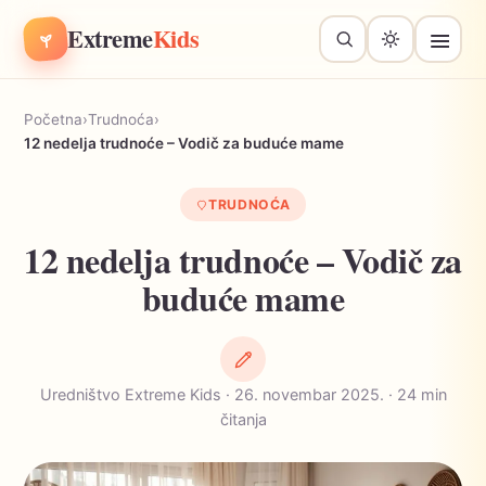
Extreme
Kids
Početna
›
Trudnoća
›
12 nedelja trudnoće – Vodič za buduće mame
TRUDNOĆA
12 nedelja trudnoće – Vodič za
buduće mame
Uredništvo Extreme Kids · 26. novembar 2025. · 24 min
čitanja